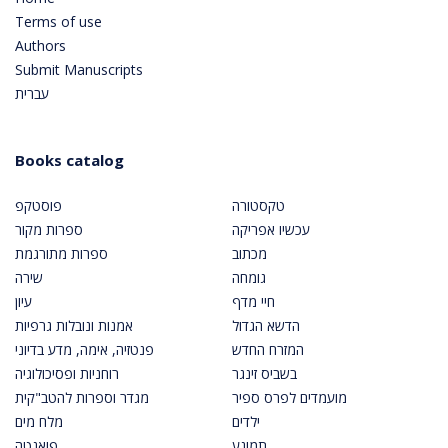
Terms of use
Authors
Submit Manuscripts
עברית
Books catalog
טקסטורה
פוסטקפ
עכשיו אפריקה
ספרות מקור
מכתוב
ספרות מתורגמת
גומחה
שירה
חיי מדף
עיון
הדשא הגדול
אמנות ונובלות גרפיות
המזרח החדש
פנטזיה, אימה, מדע בדיוני
בשביס זינגר
רוחניות ופסיכולוגיה
מועמדים לפרס ספיר
מגדר וספרות להטב"קית
ילדים
מלח מים
תמונע
פואנטה