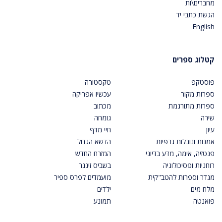
מחברים\ות
הגשת כתבי יד
English
קטלוג ספרים
פוסטקפ
טקסטורה
ספרות מקור
עכשיו אפריקה
ספרות מתורגמת
מכתוב
שירה
גומחה
עיון
חיי מדף
אמנות ונובלות גרפיות
הדשא הגדול
פנטזיה, אימה, מדע בדיוני
המזרח החדש
רוחניות ופסיכולוגיה
בשביס זינגר
מגדר וספרות להטב"קית
מועמדים לפרס ספיר
מלח מים
ילדים
פואנטה
תמונע