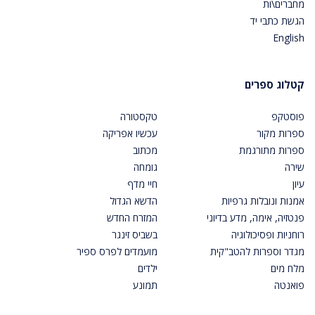
מחברים\ות
הגשת כתבי יד
English
קטלוג ספרים
פוסטקפ
טקסטורה
ספרות מקור
עכשיו אפריקה
ספרות מתורגמת
מכתוב
שירה
גומחה
עיון
חיי מדף
אמנות ונובלות גרפיות
הדשא הגדול
פנטזיה, אימה, מדע בדיוני
המזרח החדש
רוחניות ופסיכולוגיה
בשביס זינגר
מגדר וספרות להטב"קית
מועמדים לפרס ספיר
מלח מים
ילדים
פואנטה
תמונע