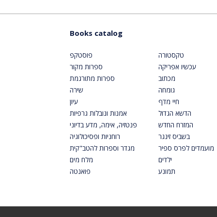
Books catalog
טקסטורה
פוסטקפ
עכשיו אפריקה
ספרות מקור
מכתוב
ספרות מתורגמת
גומחה
שירה
חיי מדף
עיון
הדשא הגדול
אמנות ונובלות גרפיות
המזרח החדש
פנטזיה, אימה, מדע בדיוני
בשביס זינגר
רוחניות ופסיכולוגיה
מועמדים לפרס ספיר
מגדר וספרות להטב"קית
ילדים
מלח מים
תמונע
פואנטה