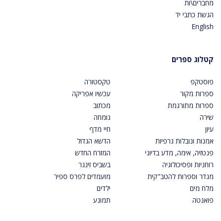
מחברים\ות
הגשת כתבי יד
English
קטלוג ספרים
פוסטקפ
טקסטורה
ספרות מקור
עכשיו אפריקה
ספרות מתורגמת
מכתוב
שירה
גומחה
עיון
חיי מדף
אמנות ונובלות גרפיות
הדשא הגדול
פנטזיה, אימה, מדע בדיוני
המזרח החדש
רוחניות ופסיכולוגיה
בשביס זינגר
מגדר וספרות להטב"קית
מועמדים לפרס ספיר
מלח מים
ילדים
פואנטה
תמונע