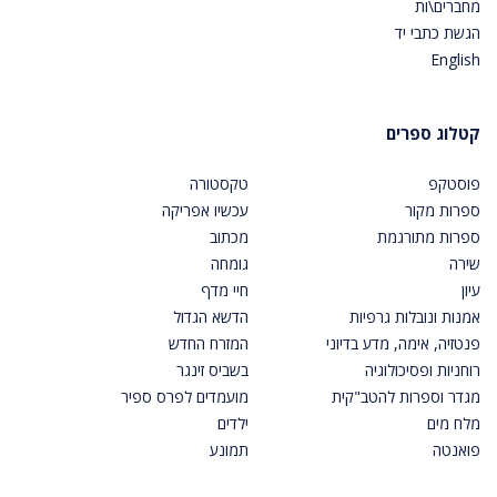
מחברים\ות
הגשת כתבי יד
English
קטלוג ספרים
פוסטקפ
טקסטורה
ספרות מקור
עכשיו אפריקה
ספרות מתורגמת
מכתוב
שירה
גומחה
עיון
חיי מדף
אמנות ונובלות גרפיות
הדשא הגדול
פנטזיה, אימה, מדע בדיוני
המזרח החדש
רוחניות ופסיכולוגיה
בשביס זינגר
מגדר וספרות להטב"קית
מועמדים לפרס ספיר
מלח מים
ילדים
פואנטה
תמונע