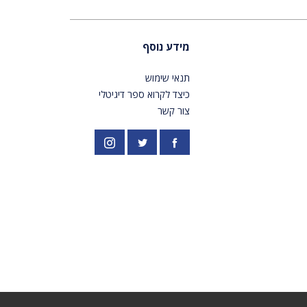
מידע נוסף
תנאי שימוש
כיצד לקרוא ספר דיגיטלי
צור קשר
פייסבוק
אינסטגרם
//twitter.com/PardesPublish