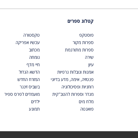
קטלוג ספרים
פוסטקפ
טקסטורה
ספרות מקור
עכשיו אפריקה
ספרות מתורגמת
מכתוב
שירה
גומחה
עיון
חיי מדף
אמנות ונובלות גרפיות
הדשא הגדול
פנטזיה, אימה, מדע בדיוני
המזרח החדש
רוחניות ופסיכולוגיה
בשביס זינגר
מגדר וספרות להטב"קית
מועמדים לפרס ספיר
מלח מים
ילדים
פואנטה
תמונע