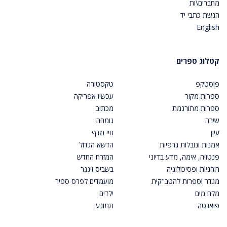
מחברים\ות
הגשת כתבי יד
English
קטלוג ספרים
פוסטקפ
טקסטורה
ספרות מקור
עכשיו אפריקה
ספרות מתורגמת
מכתוב
שירה
גומחה
עיון
חיי מדף
אמנות ונובלות גרפיות
הדשא הגדול
פנטזיה, אימה, מדע בדיוני
המזרח החדש
רוחניות ופסיכולוגיה
בשביס זינגר
מגדר וספרות להטב"קית
מועמדים לפרס ספיר
מלח מים
ילדים
פואנטה
תמונע