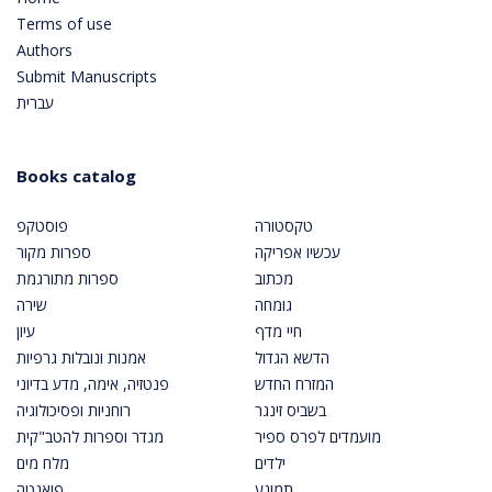
Terms of use
Authors
Submit Manuscripts
עברית
Books catalog
טקסטורה
פוסטקפ
עכשיו אפריקה
ספרות מקור
מכתוב
ספרות מתורגמת
גומחה
שירה
חיי מדף
עיון
הדשא הגדול
אמנות ונובלות גרפיות
המזרח החדש
פנטזיה, אימה, מדע בדיוני
בשביס זינגר
רוחניות ופסיכולוגיה
מועמדים לפרס ספיר
מגדר וספרות להטב"קית
ילדים
מלח מים
תמונע
פואנטה