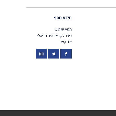
מידע נוסף
תנאי שימוש
כיצד לקרוא ספר דיגיטלי
צור קשר
פייסבוק
אינסטגרם
//twitter.com/PardesPublish