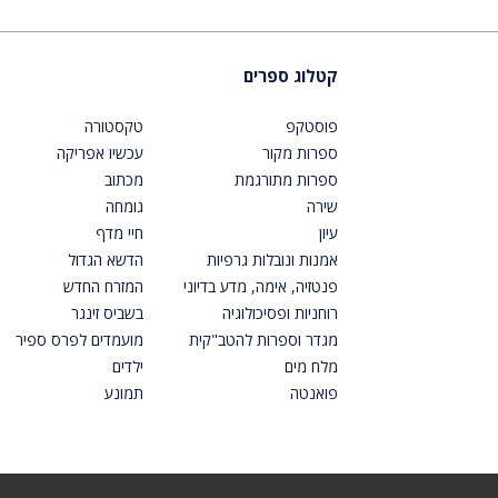
קטלוג ספרים
פוסטקפ
טקסטורה
ספרות מקור
עכשיו אפריקה
ספרות מתורגמת
מכתוב
שירה
גומחה
עיון
חיי מדף
אמנות ונובלות גרפיות
הדשא הגדול
פנטזיה, אימה, מדע בדיוני
המזרח החדש
רוחניות ופסיכולוגיה
בשביס זינגר
מגדר וספרות להטב"קית
מועמדים לפרס ספיר
מלח מים
ילדים
פואנטה
תמונע