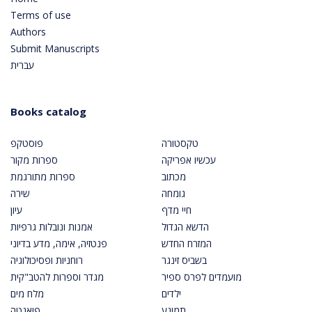
Terms of use
Authors
Submit Manuscripts
עברית
Books catalog
טקסטורה
פוסטקפ
עכשיו אפריקה
ספרות מקור
מכתוב
ספרות מתורגמת
גומחה
שירה
חיי מדף
עיון
הדשא הגדול
אמנות ונובלות גרפיות
המזרח החדש
פנטזיה, אימה, מדע בדיוני
בשביס זינגר
רוחניות ופסיכולוגיה
מועמדים לפרס ספיר
מגדר וספרות להטב"קית
ילדים
מלח מים
תמונע
פואנטה