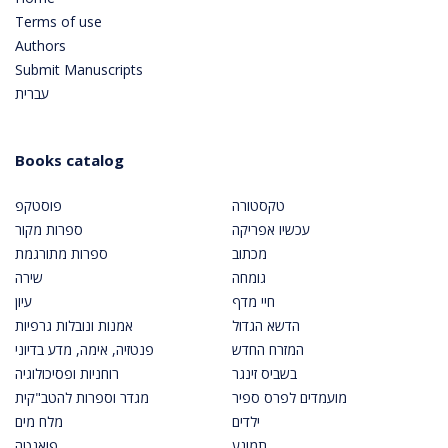
Terms of use
Authors
Submit Manuscripts
עברית
Books catalog
טקסטורה
פוסטקפ
עכשיו אפריקה
ספרות מקור
מכתוב
ספרות מתורגמת
גומחה
שירה
חיי מדף
עיון
הדשא הגדול
אמנות ונובלות גרפיות
המזרח החדש
פנטזיה, אימה, מדע בדיוני
בשביס זינגר
רוחניות ופסיכולוגיה
מועמדים לפרס ספיר
מגדר וספרות להטב"קית
ילדים
מלח מים
תמונע
פואנטה