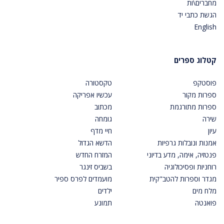
מחברים\ות
הגשת כתבי יד
English
קטלוג ספרים
פוסטקפ
טקסטורה
ספרות מקור
עכשיו אפריקה
ספרות מתורגמת
מכתוב
שירה
גומחה
עיון
חיי מדף
אמנות ונובלות גרפיות
הדשא הגדול
פנטזיה, אימה, מדע בדיוני
המזרח החדש
רוחניות ופסיכולוגיה
בשביס זינגר
מגדר וספרות להטב"קית
מועמדים לפרס ספיר
מלח מים
ילדים
פואנטה
תמונע