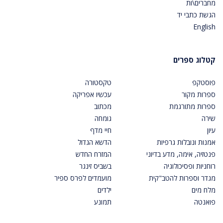
מחברים\ות
הגשת כתבי יד
English
קטלוג ספרים
פוסטקפ
טקסטורה
ספרות מקור
עכשיו אפריקה
ספרות מתורגמת
מכתוב
שירה
גומחה
עיון
חיי מדף
אמנות ונובלות גרפיות
הדשא הגדול
פנטזיה, אימה, מדע בדיוני
המזרח החדש
רוחניות ופסיכולוגיה
בשביס זינגר
מגדר וספרות להטב"קית
מועמדים לפרס ספיר
מלח מים
ילדים
פואנטה
תמונע