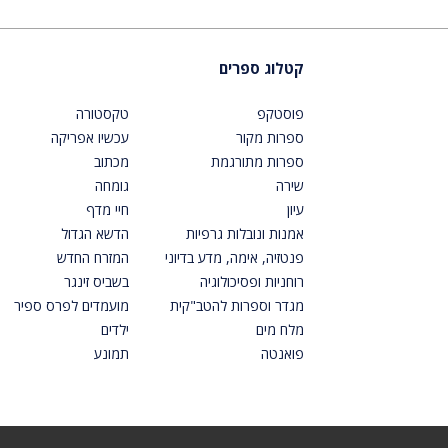
קטלוג ספרים
פוסטקפ
טקסטורה
ספרות מקור
עכשיו אפריקה
ספרות מתורגמת
מכתוב
שירה
גומחה
עיון
חיי מדף
אמנות ונובלות גרפיות
הדשא הגדול
פנטזיה, אימה, מדע בדיוני
המזרח החדש
רוחניות ופסיכולוגיה
בשביס זינגר
מגדר וספרות להטב"קית
מועמדים לפרס ספיר
מלח מים
ילדים
פואנטה
תמונע