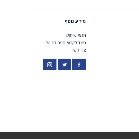
מידע נוסף
תנאי שימוש
כיצד לקרוא ספר דיגיטלי
צור קשר
פייסבוק
אינסטגרם
//twitter.com/PardesPublish