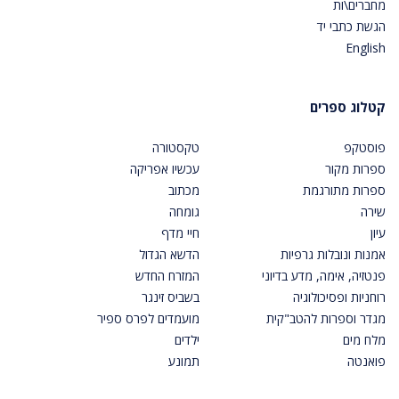
מחברים\ות
הגשת כתבי יד
English
קטלוג ספרים
פוסטקפ
טקסטורה
ספרות מקור
עכשיו אפריקה
ספרות מתורגמת
מכתוב
שירה
גומחה
עיון
חיי מדף
אמנות ונובלות גרפיות
הדשא הגדול
פנטזיה, אימה, מדע בדיוני
המזרח החדש
רוחניות ופסיכולוגיה
בשביס זינגר
מגדר וספרות להטב"קית
מועמדים לפרס ספיר
מלח מים
ילדים
פואנטה
תמונע