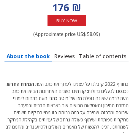
Discount price
176 ₪
BUY NOW
(Approximate price US$ 58.09)
About the book
Reviews
Table of contents
בחורף 2022 קיבלנו על עצמנו לערוך את כתב העת
המזרח החדש
.
נכנסנו לנעלים גדולות: קודמינו בשנים האחרונות הביאו את כתב
העת לרמה שאינה נופלת מזו של מיטב כתבי העת בתחום לימודי
המזרח התיכון והאסלאם הרואים אור בארצות הברית ובמערב
אירופה ומרכזה. שמירה על רמה גבוהה כזו מחייבת קיום תשתית
מחקרית מפותחת ושיתוף פעולה נרחב של עמיתים בקהילת המחקר.
לשמחתנו, זכינו להגשות של מאמרים מעולים ולסיוע נדיב ומחמם לב