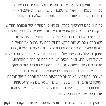
המזרח התיכון בישראל. שני החוקרים הללו גם כיהנו במשרות
בכירות במסגרות האקדמיות שבהן פעלו, והשיחות איתם מאירות
היבטים מוכרים פחות בתולדות המוסדות האלה ובתפקודם.
ברוח כוונתנו להמשיך ולחזק את האופי המחקרי של
המזרח החדש
ביקשנו להרחיב ולגוון את מדור ביקורות הספרים. לשם כך הוספנו
לצוות שלנו את ד"ר נוגה אפרתי כעורכת המופקדת על המדור.
לשמחתנו נוגה נענתה לבקשתנו וקיבלה על עצמה את התפקיד.
בזכות השקעתה המסורה והנבונה של נוגה בקידום המדור, לצד
שיתוף הפעולה המרשים של כותבות וכותבי הביקורות עצמם, הצלחנו
לעמוד במשימה. אנו מייחסים חשיבות רבה גם למדור התרבות,
שאותו יזם לפני מספר שנים פרופ' בסיליוס בוארדי. הוא ממשיך
לערוך אותו, תוך פתיחת צוהר לגישות וזרמים חדשים בספרות,
בשירה, בקולנוע ובאומנויות פלסטיות במרחב התרבותי של המזרח
התיכון בן זמננו. מדורו בגיליון הנוכחי עוסק בנושא הדיסטופיה
בספרות הערבית, תופעה מתרחבת שמשמעויותיה כנראה עמוקות
יותר מכפי שנראה במבט שטחי.
במהלך החודשים הקרובים תחודש הופעת הפרסום התקופתי המקוון