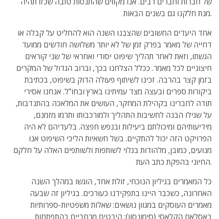
של חברות וחברים רבים. אנו מקווים שהתנסות טובה שכזו תהיה
מנת חלקנו גם בשנים הבאות.
אחד היעדים החשובים שהצבנו השנה הוא להחליט על קבלה או
דחייה של מאמר בפרק זמן של לא יותר משלושה חודשים ממועד
הגשתו, וזאת לאחר תהליך שיפוט יסודי ואחראי של שני קוראים
חיצוניים לכל מאמר. ככלל הצלחנו בכך, וברוב הגדול של המקרים
בזמן קצר בהרבה. זכינו לשיתוף פעולה הדוק בשיפוט, בכתיבת
ביקורות ספרים ובעצה מצד עמיתינו בארץ ובחו"ל. אנחנו אסירי
תודה לחברינו בקהילת המחקר, העושים את המלאכה בהתנדבות,
על שגילו הבנה לחשיבות התהליך ולמורכבותו ותרמו מזמנם,
מידיעותיהם ומיכולתם ביעילות ובנפש חפצה. בלעדיהם לא היה
הפרויקט הזה יכול להתקיים. בשל חשאיות הליכי השיפוט אנו
מנועים, כמובן, מלהודות בגלוי לשותפות ולשותפים האלה על חלקם
החיוני בהפקת כתב העת.
כל המאמרים בגיליון הנוכחי, זולת אחד, הוגשו במהלך השנה
האחרונה, כשכבר היינו בתפקידנו כעורכים. בגיליון זה שבעה
מאמרים העוסקים במגוון נושאים: שאלות משפטיות-ספרותיות
באסלאם הקלאסי (סימונסון); היבטים מרחביים בהתפתחות