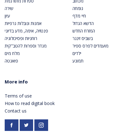
מכתוב
ספרות מתורגמת
גומחה
שירה
חיי מדף
עיון
הדשא הגדול
אמנות ונובלות גרפיות
המזרח החדש
פנטזיה, אימה, מדע בדיוני
בשביס זינגר
רוחניות ופסיכולוגיה
מועמדים לפרס ספיר
מגדר וספרות להטב"קית
ילדים
מלח מים
תמונע
פואנטה
More info
Terms of use
How to read digital book
Contact us
Facebook
https://twitter.com/PardesPublish
Instagram