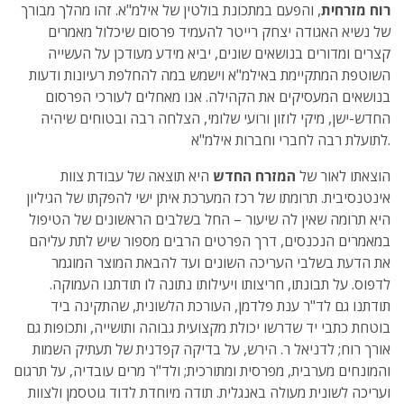
רוח מזרחית
, והפעם במתכונת בולטין של אילמ"א. זהו מהלך מבורך
של נשיא האגודה יצחק רייטר להעמיד פרסום שיכלול מאמרים
קצרים ומדורים בנושאים שונים, יביא מידע מעודכן על העשייה
השוטפת המתקיימת באילמ"א וישמש במה להחלפת רעיונות ודעות
בנושאים המעסיקים את הקהילה. אנו מאחלים לעורכי הפרסום
החדש-ישן, מיקי לוזון ורועי שלומי, הצלחה רבה ובטוחים שיהיה
לתועלת רבה לחברי וחברות אילמ"א.
הוצאתו לאור של
המזרח החדש
היא תוצאה של עבודת צוות
אינטנסיבית. תרומתו של רכז המערכת איתן ישי להפקתו של הגיליון
היא תרומה שאין לה שיעור – החל בשלבים הראשונים של הטיפול
במאמרים הנכנסים, דרך הפרטים הרבים מספור שיש לתת עליהם
את הדעת בשלבי העריכה השונים ועד להבאת המוצר המוגמר
לדפוס. על תבונתו, חריצותו ויעילותו נתונה לו תודתנו העמוקה.
תודתנו גם לד"ר ענת פלדמן, העורכת הלשונית, שהתקינה ביד
בוטחת כתבי יד שדרשו יכולת מקצועית גבוהה ותושייה, ותכופות גם
אורך רוח; לדניאל ר. הירש, על בדיקה קפדנית של תעתיק השמות
והמונחים מערבית, מפרסית ומתורכית; ולד"ר מרים עובדיה, על תרגום
ועריכה לשונית מעולה באנגלית. תודה מיוחדת לדוד גוטסמן ולצוות