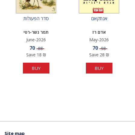
אנתקאם
סדר הפעולות
אדם רז
תמר נשר-רטי
June-2026
May-2026
Sale price
Sale price
70
70
Price
Price
88
98
Save
18
₪
Save
28
₪
BUY
BUY
Site map