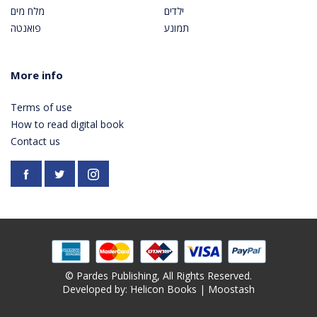
ילדים
מלח מים
תמונע
פואנטה
More info
Terms of use
How to read digital book
Contact us
Facebook
https://twitter.com/PardesPublish
Instagram
© Pardes Publishing, All Rights Reserved.
Developed by: ׁ
Helicon Books
|
Moostash