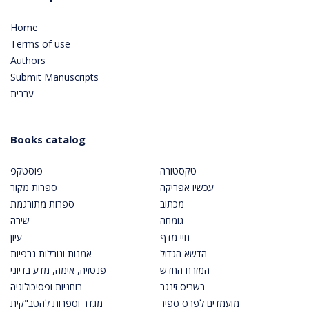
Home
Terms of use
Authors
Submit Manuscripts
עברית
Books catalog
טקסטורה
פוסטקפ
עכשיו אפריקה
ספרות מקור
מכתוב
ספרות מתורגמת
גומחה
שירה
חיי מדף
עיון
הדשא הגדול
אמנות ונובלות גרפיות
המזרח החדש
פנטזיה, אימה, מדע בדיוני
בשביס זינגר
רוחניות ופסיכולוגיה
מועמדים לפרס ספיר
מגדר וספרות להטב"קית