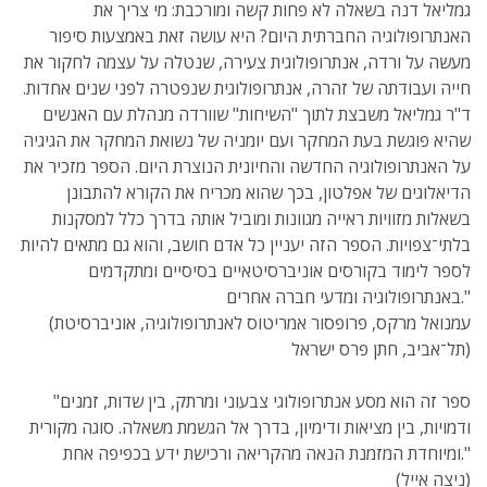
גמליאל דנה בשאלה לא פחות קשה ומורכבת: מי צריך את
האנתרופולוגיה החברתית היום? היא עושה זאת באמצעות סיפור
מעשה על ורדה, אנתרופולוגית צעירה, שנטלה על עצמה לחקור את
חייה ועבודתה של זהרה, אנתרופולוגית שנפטרה לפני שנים אחדות.
ד"ר גמליאל משבצת לתוך "השיחות" שוורדה מנהלת עם האנשים
שהיא פוגשת בעת המחקר ועם יומניה של נשואת המחקר את הגיגיה
על האנתרופולוגיה החדשה והחיונית הנוצרת היום. הספר מזכיר את
הדיאלוגים של אפלטון, בכך שהוא מכריח את הקורא להתבונן
בשאלות מזוויות ראייה מגוונות ומוביל אותה בדרך כלל למסקנות
בלתי־צפויות. הספר הזה יעניין כל אדם חושב, והוא גם מתאים להיות
לספר לימוד בקורסים אוניברסיטאיים בסיסיים ומתקדמים
באנתרופולוגיה ומדעי חברה אחרים."
(עמנואל מרקס, פרופסור אמריטוס לאנתרופולוגיה, אוניברסיטת
תל־אביב, חתן פרס ישראל)
"ספר זה הוא מסע אנתרופולוגי צבעוני ומרתק, בין שדות, זמנים
ודמויות, בין מציאות ודימיון, בדרך אל הגשמת משאלה. סוגה מקורית
ומיוחדת המזמנת הנאה מהקריאה ורכישת ידע בכפיפה אחת."
(ניצה אייל)