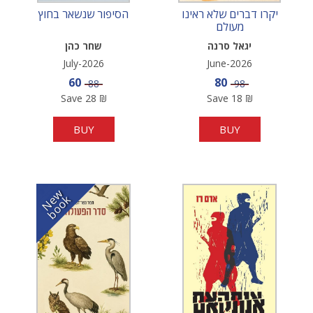
יקרו דברים שלא ראינו
הסיפור שנשאר בחוץ
מעולם
יגאל סרנה
שחר כהן
July-2026
June-2026
Sale price
Sale price
60
80
Price
Price
88
98
Save
28
₪
Save
18
₪
BUY
BUY
N
w
b
o
o
e
k