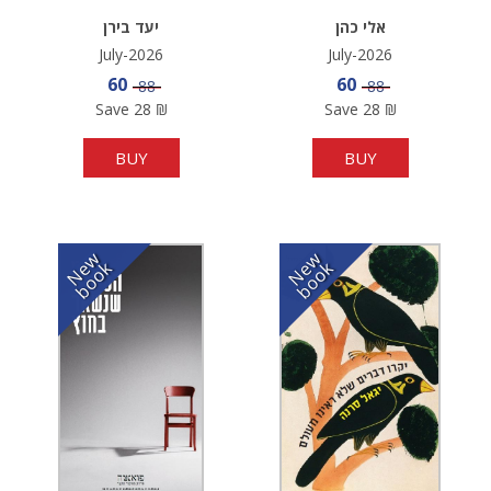
אלי כהן
יעד בירן
July-2026
July-2026
Sale price
Sale price
60
60
Price
Price
88
88
Save
28
₪
Save
28
₪
BUY
BUY
N
w
b
o
o
N
w
b
o
o
e
k
e
k