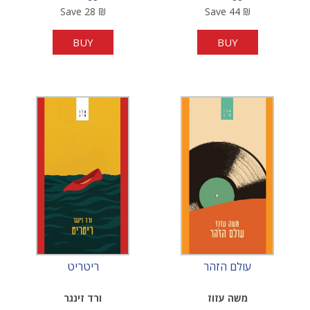
Save
28
₪
Save
44
₪
BUY
BUY
עולם הזהר
ריטריט
משה עזוז
ורד זינגר