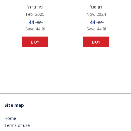
רון סגל
ניר ברזל
Feb.-2025
Nov.-2024
Sale price
Sale price
44
44
Price
Price
88
88
Save
44
₪
Save
44
₪
BUY
BUY
Site map
Home
Terms of use