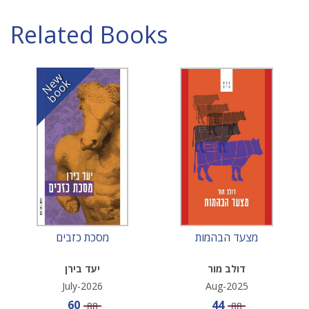
Related Books
N
w
b
o
o
e
k
מצעד הבהמות
מסכת כזבים
דולב מור
יעד בירן
July-2026
Aug-2025
Sale price
Sale price
60
44
Price
Price
88
88