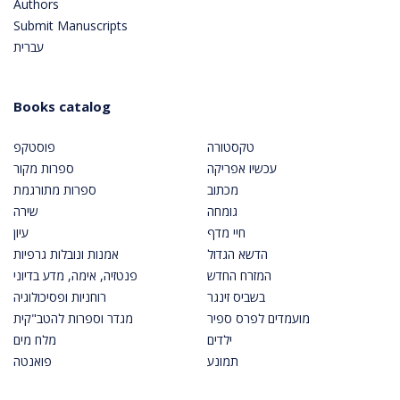
Authors
Submit Manuscripts
עברית
Books catalog
טקסטורה
פוסטקפ
עכשיו אפריקה
ספרות מקור
מכתוב
ספרות מתורגמת
גומחה
שירה
חיי מדף
עיון
הדשא הגדול
אמנות ונובלות גרפיות
המזרח החדש
פנטזיה, אימה, מדע בדיוני
בשביס זינגר
רוחניות ופסיכולוגיה
מועמדים לפרס ספיר
מגדר וספרות להטב"קית
ילדים
מלח מים
תמונע
פואנטה