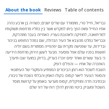
About the book
Reviews
Table of contents
גבריאל, חייל טרי, מתמודד עם שדים ישנים; כשהיה בן ארבע נהרג
אחיו החייל ומאז הפך ביתו למקדש אשר בין כתליו מרחפות תשוקותיו
למריחואנה, למוזיקה ולאהובת נעוריו. האחיזה בעבר מתהדקת,
וגבריאל נמלט מהצבא אל העיר הגדולה, שם נמהל החופש בניכור
ובדידות, עד שפגישה מקרית עם יפהפייה מסתורית בשם יוליה
חושפת בפניו עולם אפל ומסעיר. מבעד לעשן הירוק מרחפת הידיעה
כי בעוד עשרים ואחד ימים יוכרז כעריק, בדיוק במועד שבו תיערך
האזכרה של אחיו — והפז"ם דופק.
השבח לשכול הוא רומן הביכורים המפתיע והמקורי של העיתונאי
והסופר הצעיר ליאור קסוס. בקולו האמין והבלתי נשכח של גיבורו,
ובכתיבה חדה ומוזיקלית, קסוס מערער באומץ על קדושת מוסד
השכול ומעניק ביטוי מהימן להלך רוח של דור שלם.