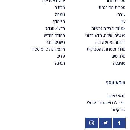
ספרות מקור
עכשיו אפריקה
ספרות מתורגמת
מכתוב
שירה
גומחה
עיון
חיי מדף
אמנות ונובלות גרפיות
הדשא הגדול
פנטזיה, אימה, מדע בדיוני
המזרח החדש
רוחניות ופסיכולוגיה
בשביס זינגר
מגדר וספרות להטב"קית
מועמדים לפרס ספיר
מלח מים
ילדים
פואנטה
תמונע
מידע נוסף
תנאי שימוש
כיצד לקרוא ספר דיגיטלי
צור קשר
פייסבוק
אינסטגרם
https://twitter.com/PardesPublish