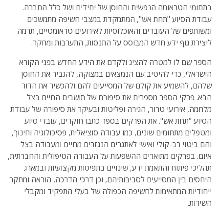
בתחומי הטראומה הנפשית והחוסן של יחידים ושל כלל החברה.
עבודת הסיוע "תחת אש", המתמקדת במצבי חשיפה מתמשכים
ומשותפים של העובדים והאוכלוסיות לאירועים טראומטיים, תרמה
ליצירת גוף ידע חדש המבוסס על התנסות, התערבות ומחקר.
הספר שם לו למטרה להציג ולקדם את הידע החדש בפני הקורא
הישראלי, כדי להיטיב עם הנמצאים במצוקה, להגביר את החוסן
שלהם, להשמיע את קולם של המסייעים להם ולהכשיר את הדור
הבא. פרקי הספר מספרים את סיפורם של תושבים החיים בצל
מלחמה, אירועי טרור, הגירה ופליטות ובעיקר את סיפורה של עבודת
הסיוע "תחת אש". את הפרקים בספר כתבו חוקרים, עובדי סיוע
ומטפלים מתחומים שונים, כמו עבודה סוציאלית, פסיכולוגיה וחינוך,
והם ביטוי רב-קולי ואישי לאתגרים הנגזרים מחיים ומעבודה בצל
איום. בפרקים מתוארים ההשפעות על העבודה הטיפולית והחברתית,
תהליכי פיתוח והתאמת ידע, שינויים בתפיסות מקצועיות ובמארג
היחסים בין המסייעים לסביבותיהם, וכן דרכי הדרכה, הוראה ומחקר
ייחודיות המתאימות לחשיפה הכפולה של בעלי התפקיד ומקבלי
השירות.