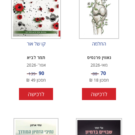
החלמה
קו של אור
גאווין פרנסיס
תמר לביא
מאי-2026
אפר'-2026
מחיר מבצע
מחיר מבצע
90
70
מחיר
מחיר
139
88
חסכון
18
₪
חסכון
49
₪
לרכישה
לרכישה