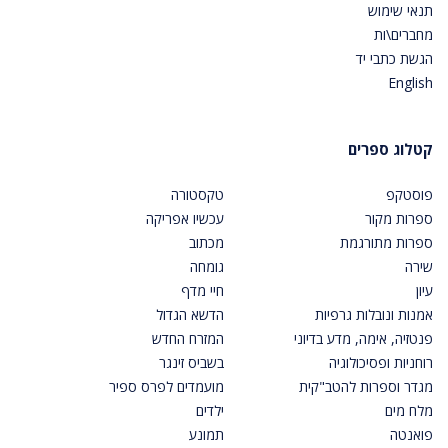
תנאי שימוש
מחברים\ות
הגשת כתבי יד
English
קטלוג ספרים
פוסטקפ
טקסטורה
ספרות מקור
עכשיו אפריקה
ספרות מתורגמת
מכתוב
שירה
גומחה
עיון
חיי מדף
אמנות ונובלות גרפיות
הדשא הגדול
פנטזיה, אימה, מדע בדיוני
המזרח החדש
רוחניות ופסיכולוגיה
בשביס זינגר
מגדר וספרות להטב"קית
מועמדים לפרס ספיר
מלח מים
ילדים
פואנטה
תמונע