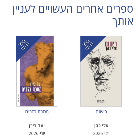
ספרים אחרים העשויים לעניין
אותך
ס
ר
ד
ס
ר
ד
פ
ח
ש
פ
ח
ש
רישום
מסכת כזבים
אלי כהן
יעד בירן
יולי-2026
יולי-2026