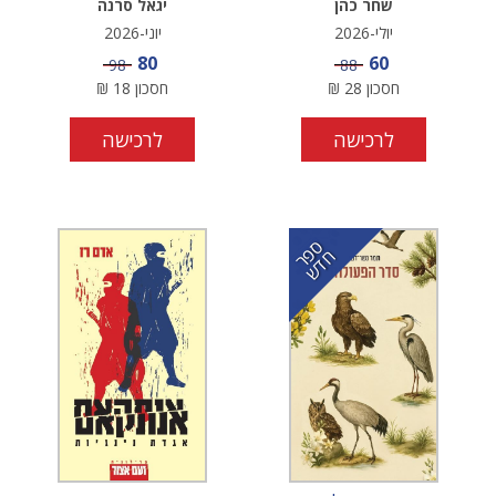
שחר כהן
יגאל סרנה
יולי-2026
יוני-2026
מחיר מבצע
מחיר מבצע
80
60
מחיר
מחיר
98
88
חסכון
28
₪
חסכון
18
₪
לרכישה
לרכישה
ס
ר
ד
פ
ח
ש