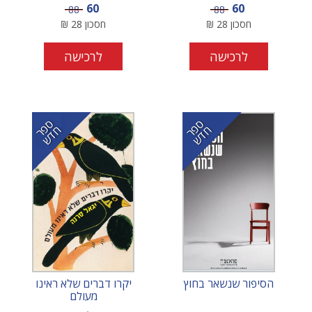
מחיר מבצע
מחיר מבצע
60
60
מחיר
מחיר
88
88
חסכון
28
₪
חסכון
28
₪
לרכישה
לרכישה
ס
ר
ד
ס
ר
ד
פ
ח
ש
פ
ח
ש
הסיפור שנשאר בחוץ
יקרו דברים שלא ראינו
מעולם