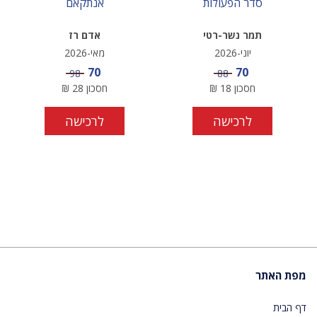
סדר הפעולות
אנתקאם
תמר נשר-רטי
אדם רז
יוני-2026
מאי-2026
מחיר מבצע
מחיר מבצע
70
70
מחיר
מחיר
98
88
חסכון
18
₪
חסכון
28
₪
לרכישה
לרכישה
מפת האתר
דף הבית