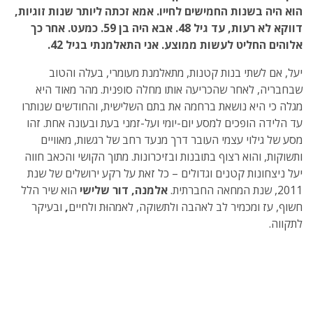
הוא היה בשנות החמישים לחייו. אמא זכתה ליותר שנות זוגיות,
דווקא לא רעות, עד גיל 48. אבא היה בן 59. כמעט
.
אחר כך
אלוהים החליט לעשות ממוצע. אני התאלמנתי בגיל 42.
יעל, אם לשתי בנות קטנות, מתאלמנת מעומרי, בעלה והטוב
שבחבריה, לאחר שהכריעה אותו מחלה סופנית. מהר מאוד היא
מגלה כי היא נושאת ברחמה את בתם השלישית, והחודשים שנותרו
עד הלידה הופכים למסע יום-יומי ועל-זמני בעת ובעונה אחת. זהו
מסע של גילוי עצמי העובר דרך מנעד רחב של רגשות, מאוויים
ותשוקות, והוא רצוף בתובנות ובזיכרונות. מתוך הקושי והכאב חווה
יעל ניצחונות קטנים וגדולים – כל זאת על רקע ירושלים של שנת
2011, שנת המחאה החברתית.
אלמנה, דור שלישי
הוא שיר הלל
חשוף, עז ומכמיר לב לאהבה ולתשוקה, לאמהוּת ולחיים
,
ובעיקר
לתקווה.