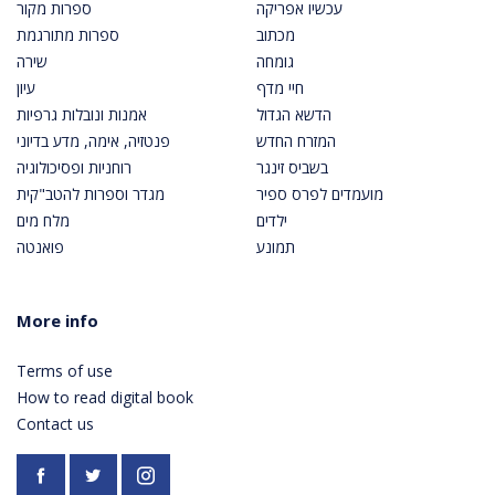
עכשיו אפריקה
ספרות מקור
מכתוב
ספרות מתורגמת
גומחה
שירה
חיי מדף
עיון
הדשא הגדול
אמנות ונובלות גרפיות
המזרח החדש
פנטזיה, אימה, מדע בדיוני
בשביס זינגר
רוחניות ופסיכולוגיה
מועמדים לפרס ספיר
מגדר וספרות להטב"קית
ילדים
מלח מים
תמונע
פואנטה
More info
Terms of use
How to read digital book
Contact us
Facebook
https://twitter.com/PardesPublish
Instagram