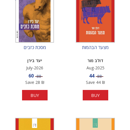
מצעד הבהמות
מסכת כזבים
דולב מור
יעד בירן
July-2026
Aug-2025
Sale price
Sale price
60
44
Price
Price
88
88
Save
28
₪
Save
44
₪
BUY
BUY