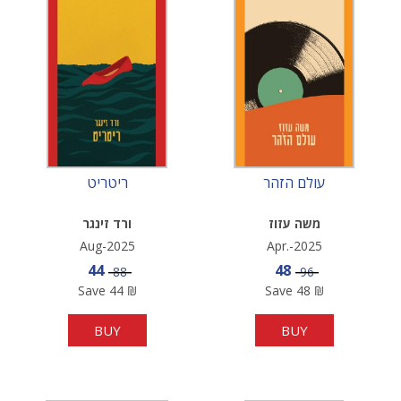
עולם הזהר
ריטריט
משה עזוז
ורד זינגר
Aug-2025
Apr.-2025
Sale price
Sale price
44
48
Price
Price
88
96
Save
44
₪
Save
48
₪
BUY
BUY