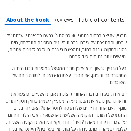
About the book
Reviews
Table of contents
הבניין שניצב ברחוב נחמני 46 כניסה ג׳ נראה כספינה שעלתה על
שרטון והתהפכה על צידה. ברבות השנים הספינה התבלתה, הים
נסוג ובמקומו נבנה רחוב, והספינה ניצבה בו כזכר לזמנים אחרים,
גועשים יותר. זה היה סוד קסמה.
בעל הבניין, גרשון, הוא אלמן מריר המטפל במסירות בבנו היחיד,
המתגורר בדיור מוגן. את הבניין עצמו הוא מזניח, למורת רוחם של
השוכרים.
יום אחד, בעודו בחצר האחורית, צונחת אבן מהשמיים ופוצעת את
זרועו. גרשון נושא את מבטו מעלה ומספיק לשמוע צחוק חטוף ותריס
מוגף. האם אחד הדיירים שלו מנסה לחסל אותו? האם זהו בנו בן
החמש של השוטר מהקומה השלישית או שמא זה אבי הילד, הזועם
על שכר הדירה המאמיר? ואולי זהו דווקא המחזאי מהקומה השנייה,
שלגמרי במקרה כותב מחזה על מותו של בעל בית? הייתכן שהבניין