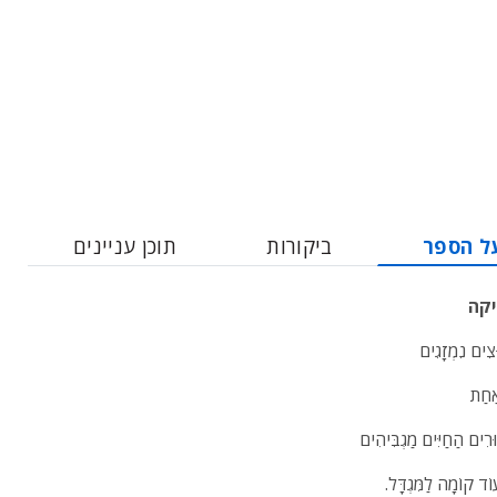
ל הספר
ביקורות
תוכן עניינים
יקה
ּצִים נִמְזָגִים
ַחַת
וּרִים הַחַיִּים מַגְבִּיהִים
ֹד קוֹמָה לַמִּגְדָּל.