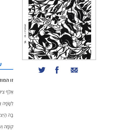
ע
שיתוף באמצעות אימייל
שיתוף בפייסבוק
שיתוף בטוויטר
זו המוז
אֶלֶף צִיּו
לְשָׂפָה א
בָּהּ הַיְּצ
קוֹמָה וְעו