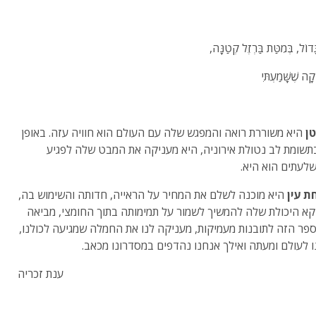
ָּדוֹל, בְּמִטַּת בַּרְזֶל קְטַנָּה,
יקָה שֶׁשָּׁמַעְתִּי
ן
היא משוררת רואה והמפגש שלה עם העולם הוא חוויה עזה. באופן
תשומת לב נטולת אירוניה, היא מעניקה את המבט שלה לפגיע
לעתים הוא היא.
ת עין
היא מוכנה לשלם את המחיר על הראייה, חדותה והשימוש בה,
קא היכולת שלה להמשיך לשמור על תמימותה בתוך החומצי, מביאה
פר הזה לתובנות מעמיקות, מעניקה לנו את החמלה שמגיעה לכולנו,
 לעולם ומעתה ואילך אנחנו נהדפים במסדרונו מכאב.
ענת זכריה