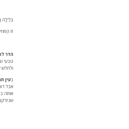
בְּלַיְלָה ג
זוֹ הַמּוּזִ
הדר לוט
טבעי וב
ולחלש ש
ב
עין תח
אבל דוו
אותה בס
שנזרקנו