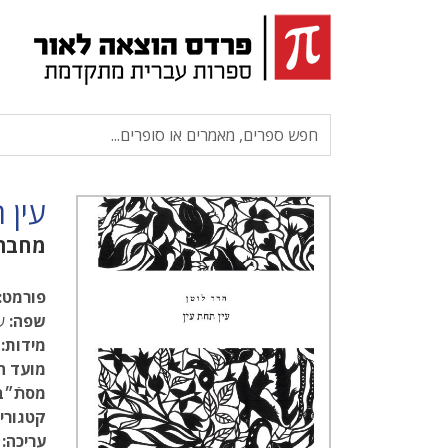
עין 
מחבר
פורמט:
שפה:
עב
מידות:
9.5
מועד ה
מסתֿ״ב
קטגוריו
עריכה: