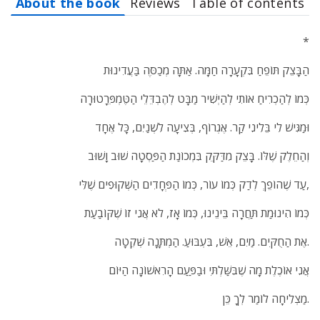
About the book
Reviews
Table of contents
*
הַבָּצֵק תּוֹפֵחַ בִּקְעָרָה חַמָּה. אַתָּה מְכַסֶּה בַּעֲדִינוּת
כְּמוֹ לְהַכְרִיחַ אוֹתִי לְהַיְשִׁיר מַבָּט לְהֶבְדֵּלֵי הַטֶּמְפֵּרָטוּרָה
וּמַגִּישׁ לִי בֵּלִינִי קַר. אֶגְרוֹף, בְּצִיעָה לִשְׁנַיִם, כָּל אֶחָד
וְהַחֵלֶק שֶׁלּוֹ. בָּצֵק מִדַּקֵּק בִּמְכוֹנַת הַפַּסְטָה שׁוּב וָשׁוּב
עַד שֶׁהוֹפֵךְ לְדַק כְּמוֹ עוֹר, כְּמוֹ הַפְּחָדִים הַשְּׁקוּפִים שֶׁלִּי,
כְּמוֹ הִינוּמַת תַּחֲרָה בֵּינֵינוּ, כְּמוֹ אָז, לֹא אֲנִי זוֹ שֶׁקּוֹבַעַת
אֶת הַחֻקִּים. מַיִם, אֵשׁ, בִּעְבּוּעַ. הַמְתָּנָה שְׁקֵטָה.
אֲנִי אוֹכֶלֶת מָה שֶׁבִּשַּׁלְתִּי וּבַפַּעַם הָרִאשׁוֹנָה הַיּוֹם
מַצְלִיחָה לוֹמַר לְךָ כֵּן.