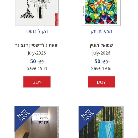
מצע מנותק
הקול בתוכי
שמואל מוניץ
יפעת גולדשטיין דנציגר
July-2026
July-2026
Sale price
Sale price
50
50
Price
Price
69
69
Save
19
₪
Save
19
₪
BUY
BUY
N
w
b
o
o
N
w
b
o
o
e
k
e
k