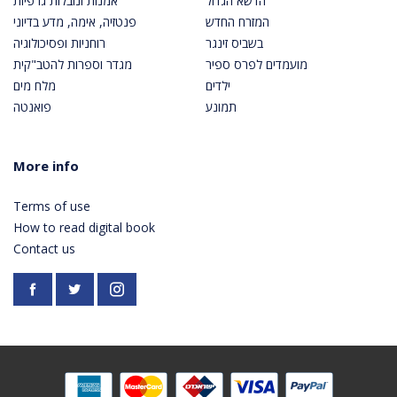
הדשא הגדול
אמנות ונובלות גרפיות
המזרח החדש
פנטזיה, אימה, מדע בדיוני
בשביס זינגר
רוחניות ופסיכולוגיה
מועמדים לפרס ספיר
מגדר וספרות להטב"קית
ילדים
מלח מים
תמונע
פואנטה
More info
Terms of use
How to read digital book
Contact us
Facebook
https://twitter.com/PardesPublish
Instagram