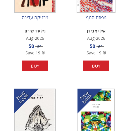
מפתח הגוף
מכניקה עדינה
אילי אבידן
גילעד שירם
Aug-2026
Aug-2026
Sale price
Sale price
50
50
Price
Price
69
69
Save
19
₪
Save
19
₪
BUY
BUY
N
w
b
o
o
N
w
b
o
o
e
k
e
k