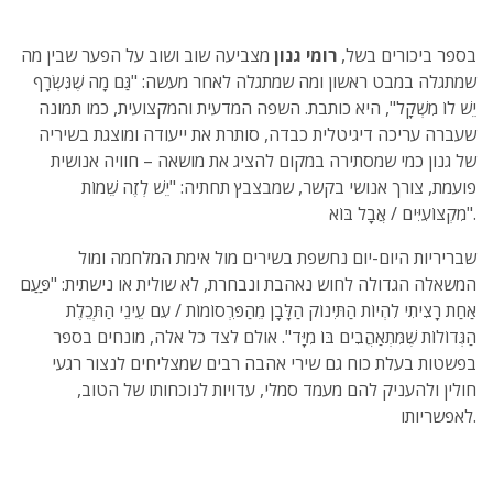
בספר ביכורים בשל,
רומי גנון
מצביעה שוב ושוב על הפער שבין מה
שמתגלה במבט ראשון ומה שמתגלה לאחר מעשה: "גַּם מָה שֶׁנִּשְׂרָף
יֵשׁ לוֹ מִשְׁקָל", היא כותבת. השפה המדעית והמקצועית, כמו תמונה
שעברה עריכה דיגיטלית כבדה, סותרת את ייעודה ומוצגת בשיריה
של גנון כמי שמסתירה במקום להציג את מושאה – חוויה אנושית
פועמת, צורך אנושי בקשר, שמבצבץ תחתיה: "יֵשׁ לְזֶה שֵׁמוֹת
מִקְצוֹעִיִּים / אֲבָל בּוֹא".
שבריריות היום-יום נחשפת בשירים מול אימת המלחמה ומול
המשאלה הגדולה לחוש נאהבת ונבחרת, לא שולית או נישתית: "פַּעַם
אַחַת רָצִיתִי לִהְיוֹת הַתִּינוֹק הַלָּבָן מֵהַפִּרְסוֹמוֹת / עִם עֵינֵי הַתְּכֵלֶת
הַגְּדוֹלוֹת שֶׁמִּתְאַהֲבִים בּוֹ מִיָּד". אולם לצד כל אלה, מונחים בספר
בפשטות בעלת כוח גם שירי אהבה רבים שמצליחים לנצור רגעי
חולין ולהעניק להם מעמד סמלי, עדויות לנוכחותו של הטוב,
לאפשריותו.