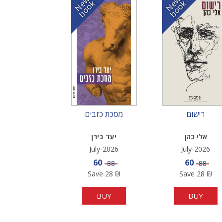
N
w
b
o
o
N
w
b
o
o
e
k
e
k
רישום
מסכת כזבים
אלי כהן
יעד בירן
July-2026
July-2026
Sale price
Sale pric
60
60
Price
Price
88
88
Save
28
₪
Save
28
₪
BUY
BUY