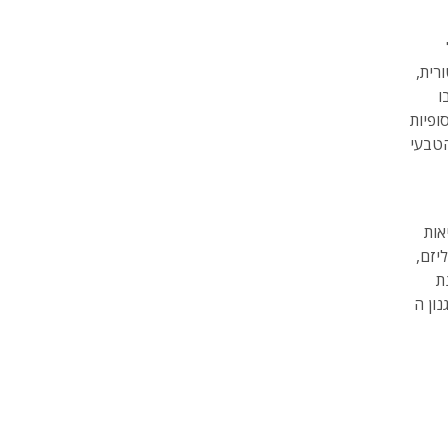
רית,
ו
ופיות
אות
יזם,
ת
רקים שונים כתובים כהומאז' לספרות ולקולנוע