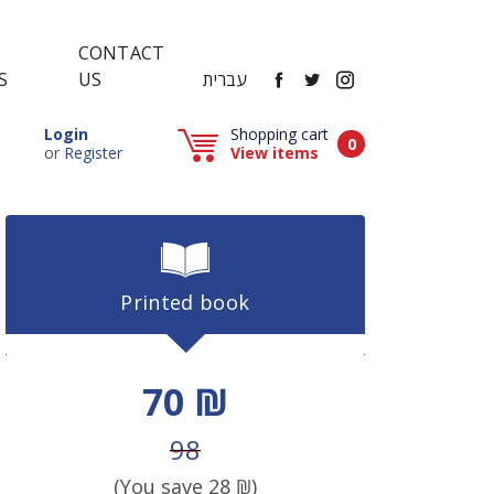
CONTACT
FACEBOOK
TWITTER
INSTAGRAM
עברית
US
S
Popup window (Can be closed by ESCAPE key)
Login
Shopping cart
Items in cart
0
Popup window (Can be closed by ESCAPE key)
or
Register
View items
Printed book
Discount price
70 ₪
Price before discount
98
(You save
28
₪)