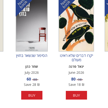
N
w
b
o
o
N
w
b
o
o
e
k
e
k
יקרו דברים שלא ראינו
הסיפור שנשאר בחוץ
מעולם
יגאל סרנה
שחר כהן
July-2026
June-2026
e
Sale price
Sale price
60
80
Price
Price
88
98
Save
28
₪
Save
18
₪
BUY
BUY