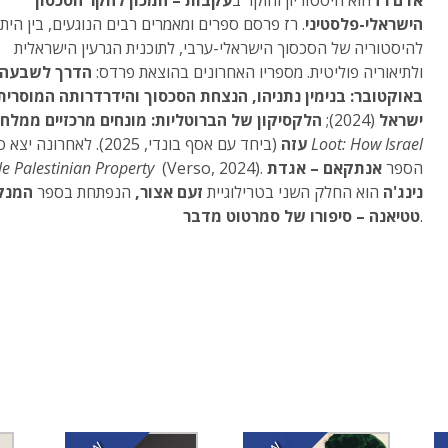
אדם רז
הוא היסטוריון וחוקר ב
עקבות – המכון לחקר הסכסוך
הישראלי-פלסטיני
. רז פרסם ספרים ומאמרים רבים הנוגעים, בין היתר
להיסטוריה של הסכסוך הישראלי-ערבי, לתוכנית הגרעין הישראלית
ולתיאוריה פוליטית. מספריו האחרונים בהוצאת פרדס:
הדרך לשבעה
באוקטובר: בנימין נתניהו, הנצחת הסכסוך והידרדרותה המוסרית
ישראל
(2024);
הלקסיקון של הברוטליות: מונחים מרכזיים ממלח
Loot: How Israel
(ביחד עם אסף בונדי, 2025). לאחרונה יצא ספרו
עזה
(Verso, 2024). הספר
אנתקאם – אגדת
le Palestinian Property
נינג'ה
הוא החלק השני בטרילוגיית
זעם אצור,
הנפתחת בספר
המנק
.
טטיאנה – סיפורו של סמרטוט מדבר