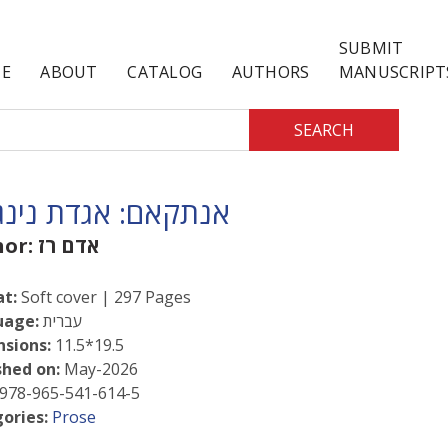
SUBMIT
E
ABOUT
CATALOG
AUTHORS
MANUSCRIPT
SEARCH
אנתקאם: אגדת נינג
אדם רז
hor:
t:
Soft cover | 297 Pages
עברית
uage:
sions:
11.5*19.5
shed on:
May-2026
978-965-541-614-5
ories:
Prose