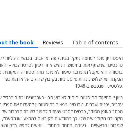
out the book
Reviews
Table of contents
היסטוריון מוכר למחצה נתקל בבית קפה תל אביבי בבמאי ההוליוודי קו
טרנטינו, שמשתף אותו בחיפושו הנואש אחר רעיון לסרטו הבא – והאחר
בתמורה הוא מקבל מהמחבר סיפור לא מוכר מההיסטוריה המקומית: 
הנקמה של שלוש נינג'ות פלסטיניות בקיבוץ שהוקם על אדמות כפר
פלסטיני, שנכבש ב-1948.
כיוון שהתיעוד ההיסטורי היחיד לאירוע חבוי בארכיונים וכתוב בבליל 
ערבית, יפנית ועברית, טרנטינו מפציר בהיסטוריון להעלות את הפרשה
הכתב באופן מסודר, כבסיס לסרט שעתיד להפוך לשירת הברבור של
הקריירה הקולנועית שלו. כך מתוודעים הקוראים למבצע "אנתקאם",
שגיבוריו הראשיים – נעימה, מחמד ומחמוד – יוצאים לחפש צדק ומוצ