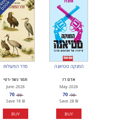
N
w
b
o
o
e
k
המנקה טטיאנה
סדר הפעולות
אדם רז
תמר נשר-רטי
June-2026
May-2026
Sale price
Sale price
70
70
Price
Price
88
98
Save
18
₪
Save
28
₪
BUY
BUY