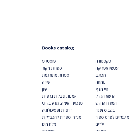
Books catalog
טקסטורה
פוסטקפ
עכשיו אפריקה
ספרות מקור
מכתוב
ספרות מתורגמת
גומחה
שירה
חיי מדף
עיון
הדשא הגדול
אמנות ונובלות גרפיות
המזרח החדש
פנטזיה, אימה, מדע בדיוני
בשביס זינגר
רוחניות ופסיכולוגיה
מועמדים לפרס ספיר
מגדר וספרות להטב"קית
ילדים
מלח מים