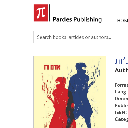
HOM
׳ות
Aut
Forma
Lang
Dimen
Publi
ISBN:
Categ