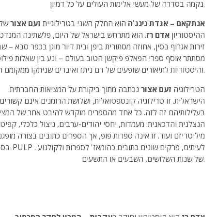
נקמה בסדרה של מעשי אלימות העולים על כל דמיון.
אנתקאם – אגדת נינג'ה
הוא החלק השני בטרילוגיית
זעם אצור
של
ההיסטוריון
אדם רז
. הוא מתרחש בישראל של היום, פלשתינה המנדטו
זירות אגרוף בסין, אחוזה מסתורית ביפן ובית דיור מוגן בכפר סבא – שב
מסתתר אוסף ספרי הפאלפ פיקשן הטוב בעולם – ונע בין שאלות פילוס
והיסטוריות לתיאורים שופעים של דם ניתז ואיברים שניתקו ממקומם הטבעי.
הטרילוגיה
זעם אצור
נכתבה מתוך ביקורת על המציאות החברתית
הישראלית. זו טרילוגיה קונספטואלית, ושלושת הרומנים אינם קשורים
בעלילותיהם זה לזה. כל אחד מהספרים מוקדש להיבט אחר של המצי
הנצלנית והדכאנית: מעמדות, יחסי יהודים-ערבים, ניצול כלכלי, קפיטל
מיליטריזם ועוד. זו אינה ספרות פופ, אך הספרים כתובים בצורה מופגנ
בסגנון ה-PULP . לעיתים, פ
של שנות השלושים, השבעים או התשעים.