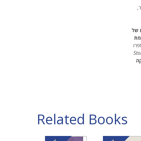
,
 של
מת
Sto
ה
Related Books