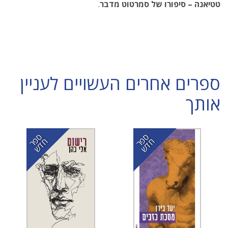
טטיאנה – סיפורו של סמרטוט מדבר
.
ספרים אחרים העשויים לעניין
אותך
ס
ר
ד
ס
ר
ד
פ
ח
ש
פ
ח
ש