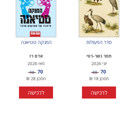
סדר הפעולות
המנקה טטיאנה
תמר נשר-רטי
אדם רז
יוני-2026
מאי-2026
מחיר מבצע
מחיר מבצע
70
70
מחיר
מחיר
98
88
חסכון
18
₪
חסכון
28
₪
לרכישה
לרכישה