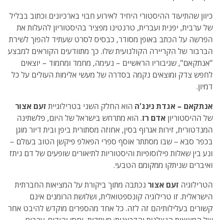
כיוון שהתיעוד ההיסטורי היחיד לאירוע חבוי בארכיונים וכתוב בבליל
של ערבית, יפנית ועברית, טרנטינו מפציר בהיסטוריון להעלות את
הפרשה על הכתב באופן מסודר, כבסיס לסרט שעתיד להפוך לשירת
הברבור של הקריירה הקולנועית שלו. כך מתוודעים הקוראים למבצע
"אנתקאם", שגיבוריו הראשיים – נעימה, מחמד ומחמוד – יוצאים
לחפש צדק ומוצאים נקמה בסדרה של מעשי אלימות העולים על כל
דמיון.
אנתקאם – אגדת נינג'ה
הוא החלק השני בטרילוגיית
זעם אצור
של ההיסטוריון
אדם רז
. הוא מתרחש בישראל של היום, פלשתינה
המנדטורית, זירות אגרוף בסין, אחוזה מסתורית ביפן ובית דיור מוגן
בכפר סבא – שבו מסתתר אוסף ספרי הפאלפ פיקשן הטוב בעולם –
ונע בין שאלות פילוסופיות והיסטוריות לתיאורים שופעים של דם ניתז
ואיברים שניתקו ממקומם הטבעי.
הטרילוגיה
זעם אצור
נכתבה מתוך ביקורת על המציאות החברתית
הישראלית. זו טרילוגיה קונספטואלית, ושלושת הרומנים אינם
קשורים בעלילותיהם זה לזה. כל אחד מהספרים מוקדש להיבט אחר