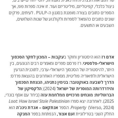
של המציאות הנצלנית והדכאנית: מעמדות, יחסי יהודים-ערבים,
ניצול כלכלי, קפיטליזם, מיליטריזם ועוד. זו אינה ספרות פופ, אך
הספרים כתובים בצורה מופגנת בסגנון ה-PULP . לעיתים, פרקים
שונים כתובים כהומאז' לספרות ולקולנוע של שנות השלושים,
השבעים או התשעים.
אדם רז
הוא היסטוריון וחוקר ב
עקבות – המכון לחקר הסכסוך
הישראלי-פלסטיני
. רז פרסם ספרים ומאמרים רבים הנוגעים, בין
היתר, להיסטוריה של הסכסוך הישראלי-ערבי, לתוכנית הגרעין
הישראלית ולתיאוריה פוליטית. מספריו האחרונים בהוצאת פרדס:
הדרך לשבעה באוקטובר: בנימין נתניהו, הנצחת הסכסוך
והידרדרותה המוסרית של ישראל
(2024);
הלקסיקון של
הברוטליות: מונחים מרכזיים ממלחמת עזה
(ביחד עם אסף בונדי,
2025). לאחרונה יצא ספרו
Loot: How Israel Stole Palestinian
(Verso, 2024). הספר
Property
אנתקאם – אגדת נינג'ה
הוא
החלק השני בטרילוגיית
זעם אצור,
הנפתחת בספר
המנקה