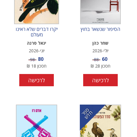
הסיפור שנשאר בחוץ
יקרו דברים שלא ראינו
מעולם
שחר כהן
יגאל סרנה
יולי-2026
יוני-2026
מחיר מבצע
מחיר מבצע
80
60
מחיר
מחיר
98
88
חסכון
28
₪
חסכון
18
₪
לרכישה
לרכישה
ס
ר
ד
פ
ח
ש