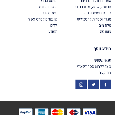
אמנות ונובלות גרפיות
הדשא הגדול
פנטזיה, אימה, מדע בדיוני
המזרח החדש
רוחניות ופסיכולוגיה
בשביס זינגר
מגדר וספרות להטב"קית
מועמדים לפרס ספיר
מלח מים
ילדים
פואנטה
תמונע
מידע נוסף
תנאי שימוש
כיצד לקרוא ספר דיגיטלי
צור קשר
פייסבוק
אינסטגרם
https://twitter.com/PardesPublish