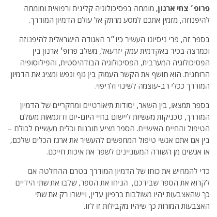
פרופ׳ צחי ארנון
, מומחה בפסיכולוגיה קלינית ורפואית ומומחה
להיפנוזה, מזמין אתכם למסע מרתק אל עולם הדמיון המודרך.
בספר זה, פרי ניסיונו העשיר כיו״ר האגודה הישראלית להיפנוזה
וכמרצה בכיר באקדמית עמק יזרעאל, משלב פרופ׳ ארנון בין
הפסיכולוגיה המערבית, הפסיכולוגיה הבודהיסטית, והפילוסופיה
הרוחנית. הוא חושף את הקשר העמוק בין גוף ונפש ומציג את הדמיון
המודרך ככלי רב-עוצמה לשינוי ולריפוי.
בספר תמצאו, בין השאר, יסודות תיאורטיים ומחקריים של הדמיון
המודרך, טכניקות מעשיות ליישום בחיי היום-יום ודוגמאות מעולם
הטיפול והחיים האישיים. הספר מציע תובנות וכלים מעשיים לכולם –
בין אם אתם אנשי טיפול המחפשים להעשיר את ארגז הכלים שלכם,
או אנשים מן השורה המעוניינים לשפר את איכות חייכם.
כדי להמחיש את כוחו של הדמיון המודרך בטרם ההחלטה אם
לקרוא את הספר שבידכם, הניחו את הספר, שלבו את שתי הידיים
כך שהאצבעות יהיו משולבות ברפיון עדין, ויישרו רק את שתי
האצבעות המורות כך שיהיו מקבילות זו לזו.