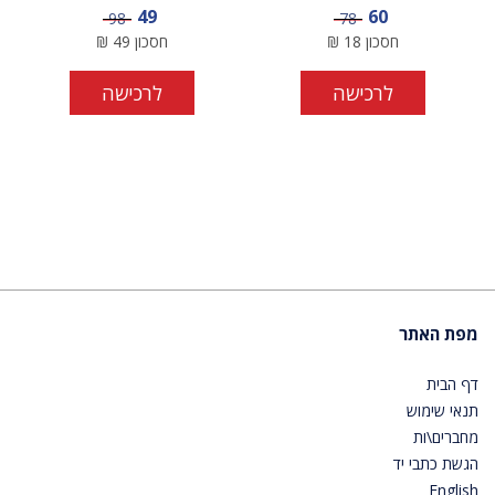
מחיר מבצע
מחיר מבצע
49
60
מחיר
מחיר
98
78
חסכון
18
₪
חסכון
49
₪
לרכישה
לרכישה
מפת האתר
דף הבית
תנאי שימוש
מחברים\ות
הגשת כתבי יד
English