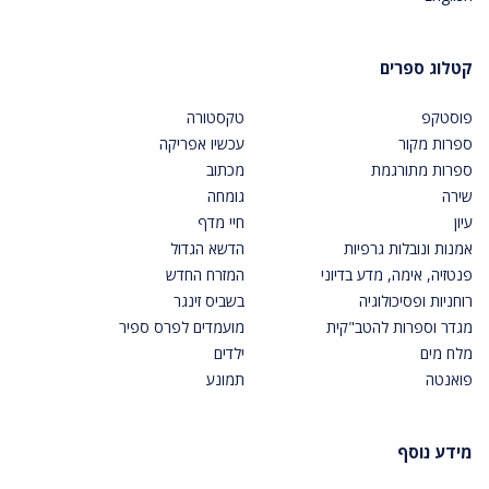
קטלוג ספרים
פוסטקפ
טקסטורה
ספרות מקור
עכשיו אפריקה
ספרות מתורגמת
מכתוב
שירה
גומחה
עיון
חיי מדף
אמנות ונובלות גרפיות
הדשא הגדול
פנטזיה, אימה, מדע בדיוני
המזרח החדש
רוחניות ופסיכולוגיה
בשביס זינגר
מגדר וספרות להטב"קית
מועמדים לפרס ספיר
מלח מים
ילדים
פואנטה
תמונע
מידע נוסף