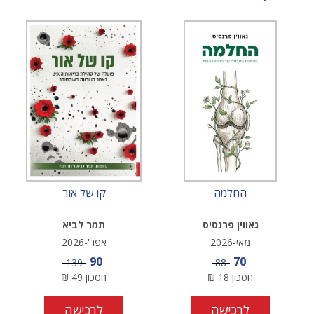
החלמה
קו של אור
גאווין פרנסיס
תמר לביא
מאי-2026
אפר'-2026
מחיר מבצע
מחיר מבצע
90
70
מחיר
מחיר
139
88
חסכון
18
₪
חסכון
49
₪
לרכישה
לרכישה