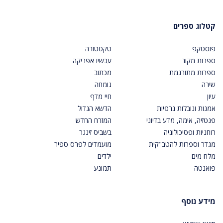
קטלוג ספרים
פוסטקפ
טקסטורה
ספרות מקור
עכשיו אפריקה
ספרות מתורגמת
מכתוב
שירה
גומחה
עיון
חיי מדף
אמנות ונובלות גרפיות
הדשא הגדול
פנטזיה, אימה, מדע בדיוני
המזרח החדש
רוחניות ופסיכולוגיה
בשביס זינגר
מגדר וספרות להטב"קית
מועמדים לפרס ספיר
מלח מים
ילדים
פואנטה
תמונע
מידע נוסף