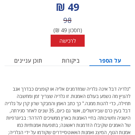
מחיר הנחה
49 ₪
מחיר לפני הנחה
98
(חסכון
49
₪)
לרכישה
על הספר
ביקורות
תוכן עניינים
"גלריה דבל אינה גלריה שמזדמנים אליה או קופצים כבדרך אגב
להציץ מה נשמע בעולם האמנות. זו גלריה שצריך זמן ומחשבה
תחילה, כדי להנות ממנה." כך כתב האמן והמבקר שרון קרן על גלריה
דבל בעין כרם שבירושלים, אשר גם כיום, 35 שנים לאחר סגירתה,
הישגיה וחשיבותה בחיי האמנות בארץ ממשיכים להדהד: בביוגרפיות
של האמנים שקיבלו הזדמנות ראשונה; בתופעות אמנותיות כמו
אמנות הגוף, המיצג ואמנות האאוטסיידרים שקודמו על ידי הגלריה;