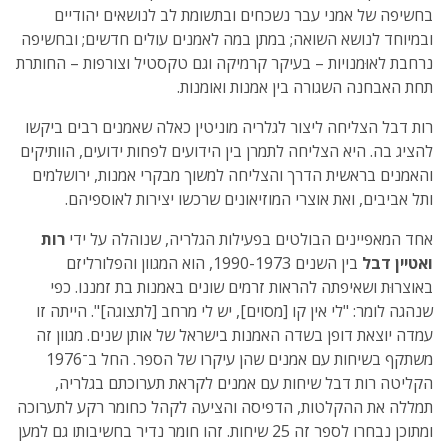
בחשיפה של אמני עבר נשכחים ובתשומת לב לנושאים יהודיים
ובמיוחד לנושא השואה; במתן במה לאמנים עולים חדשים; ובחשיפה
נרחבת לאוּמנויות – בעיקר קרמיקה וגם טקסטיל וצורפות – החותרת
תחת האבחנה השגורה בין אמנות ואומנות.
רות דבל הצליחה ליצור לגלריה מוניטין כאלה שאמנים רבים ביקשו
להציג בה. היא הצליחה לתמרן בין הידועים לפחות ידועים, הוותיקים
והאמנים בראשית הדרך והצליחה למשוך מבקרי אמנות, ירושלמים
ותל אביבים, ואת אוצרי המוזיאונים שרכשו יצירות לאוספיהם.
אחד המאפיינים הבולטים בפעילות הגלריה, שנוהלה על ידי
רות
ואטיין דבל
בין השנים 1990-1973, הוא המגוון והפלורליזם
באוצרוּת ושאיפתה להראות זרמים שונים באמנות בת זמננו. כפי
שנהגה לומר: "לי אין קו [מסוים], יש לי מרחב [לתצוגה]". הייתה זו
עמדה יוצאת דופן בשדה האמנות בישראל של אותן שנים. מגוון זה
משתקף בשיחות עם אמנים שהן עיקרו של הספר. החל ב־1976
הקליטה רות דבל שיחות עם אמנים לקראת תערוכתם בגלריה,
תמללה את ההקלטות, הדפיסה והציעה לקהל כחומר רקע לתערוכה
ומתוכן נבחרו לספר זה 25 שיחות. זהו חומר נדיר בחשיבותו גם למען