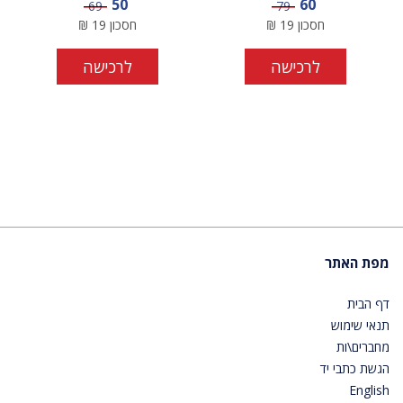
מחיר מבצע
מחיר מבצע
50
60
מחיר
מחיר
69
79
חסכון
19
₪
חסכון
19
₪
לרכישה
לרכישה
מפת האתר
דף הבית
תנאי שימוש
מחברים\ות
הגשת כתבי יד
English