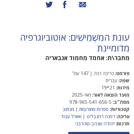
שיתוף באמצעות אימייל
שיתוף בפייסבוק
שיתוף בטוויטר
עונת המִשְׁמִישִׁים: אוטוביוגרפיה
מדומיינת
מחבר\ת:
אחמד מחמוד אגבאריה
פורמט:
כריכה רכה | 147 עמ׳
שפה:
עברית
מידות:
21*19
מועד הוצאה לאור:
מאי-2025
מסתֿ״ב:
978-965-541-656-5
קטגוריות:
ספרות מתורגמת
|
מכתוב
עריכה:
דפנה רוזנבליט
|
ואא'ל עבוד
תרגום:
יהודה שנהב-שהרבני