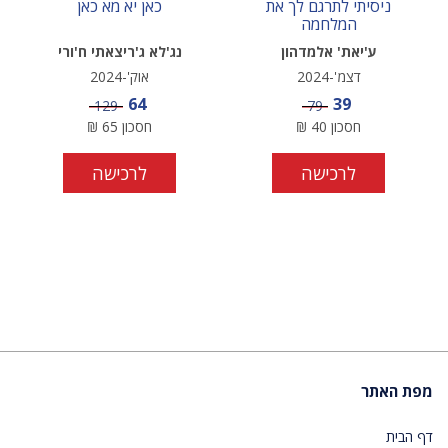
ניסיתי לתרגם לך את
כאן יא מא כאן
המלחמה
ע'יאת' אלמדהון
נג'לא ג'ריצאתי ח'ורי
דצמ'-2024
אוק'-2024
מחיר מבצע
מחיר מבצע
64
39
מחיר
מחיר
129
79
חסכון
40
₪
חסכון
65
₪
לרכישה
לרכישה
מפת האתר
דף הבית