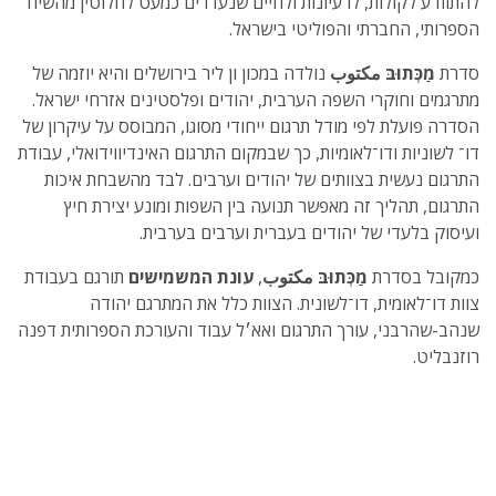
להתוודע לקולות, לרעיונות ולחיים שנעדרים כמעט לחלוטין מהשיח
הספרותי, החברתי והפוליטי בישראל.
סדרת
מַַכְּּתוּבּ
مكتوب
נולדה במכון ון ליר בירושלים והיא יוזמה של
מתרגמים וחוקרי השפה הערבית, יהודים ופלסטינים אזרחי ישראל.
הסדרה פועלת לפי מודל תרגום ייחודי מסוגו, המבוסס על עיקרון של
דו־ לשוניות ודו־לאומיות, כך שבמקום התרגום האינדיווידואלי, עבודת
התרגום נעשית בצוותים של יהודים וערבים. לבד מהשבחת איכות
התרגום, תהליך זה מאפשר תנועה בין השפות ומונע יצירת חיץ
ועיסוק בלעדי של יהודים בעברית וערבים בערבית.
כמקובל בסדרת
מַַכְּּתוּבּ
مكتوب
,
עונת המשמישים
תורגם בעבודת
צוות דו־לאומית, דו־לשונית. הצוות כלל את המתרגם יהודה
שנהב-שהרבני, עורך התרגום ואא׳ל עבוד והעורכת הספרותית דפנה
רוזנבליט.