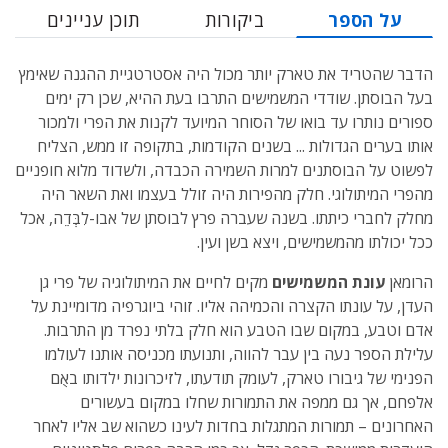
על הספר
ביקורות
תוכן עניינים
הדבר שהטריד את טארק יותר מכול היה אסטרטגיית ההגנה שאימץ
בעל הבוסתן. שודדי המשמישים התרבו בעת ההיא, שכן רק ימים
ספורים נותרו עד בואו של הסוחר המיועד לקנות את הפרי ולמכור
אותו בערים הגדולות ... בשנים הקודמות, בתקופה זו ממש, הצליח
לפשוט על הבוסתנים למרות השמירה הכבדה, ולשדוד מלוא חופניים
מהפרי המיתולוגי. חלק מהפירות היה זולל בעצמו ואת השאר היה
מחלק לחברי כיתתו. בשנה שעברה פרץ לבוסתן של אבו-לִִבְְּדֵֵה, אכל
ככל יכולתו מהמשמישים, ויצא בשן ועין.
הרומאן
עונת המשמישים
מקים לחיים את המיתולוגיה של פרי גן
העדן, על עונתו הקצרה והכמיהה אליו. זוהי ביוגרפיה מדומיינת על
אדם וטבע, במקום שבו הטבע הוא חלק בלתי נפרד מן התרבות.
עלילת הספר נעה בין עבר להווה, ותנועתו מכניסה אותנו לעולמו
הפנימי של גיבורו טארק, לעומק תודעתו, לזיכרונות ילדותו באֻֻם
אלפחם, אך גם ממפה את התמורות שחלו במקום בעשורים
האחרונים – תמורות המתגלות בחדות לעינו כשהוא שב אליו לאחר