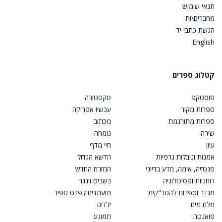
תנאי שימוש
מחברים\ות
הגשת כתבי יד
English
קטלוג ספרים
פוסטקפ
טקסטורה
ספרות מקור
עכשיו אפריקה
ספרות מתורגמת
מכתוב
שירה
גומחה
עיון
חיי מדף
אמנות ונובלות גרפיות
הדשא הגדול
פנטזיה, אימה, מדע בדיוני
המזרח החדש
רוחניות ופסיכולוגיה
בשביס זינגר
מגדר וספרות להטב"קית
מועמדים לפרס ספיר
מלח מים
ילדים
פואנטה
תמונע