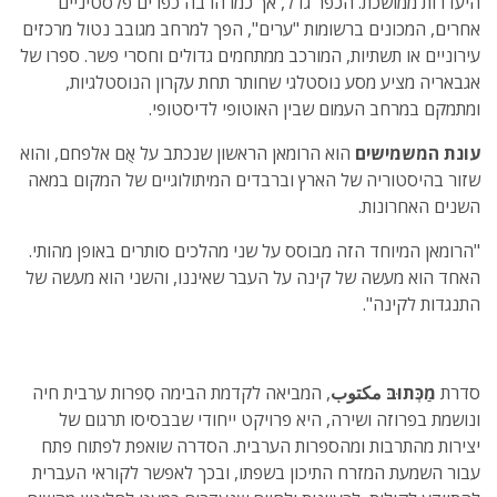
היעדרות ממושכת. הכפר גדל, אך כמו הרבה כפרים פלסטיניים
אחרים, המכונים ברשומות "ערים", הפך למרחב מגובב נטול מרכזים
עירוניים או תשתיות, המורכב ממתחמים גדולים וחסרי פשר. ספרו של
אגבאריה מציע מסע נוסטלגי שחותר תחת עקרון הנוסטלגיות,
ומתמקם במרחב העמום שבין האוטופי לדיסטופי.
עונת המשמישים
הוא הרומאן הראשון שנכתב על אֻֻם אלפחם, והוא
שזור בהיסטוריה של הארץ וברבדים המיתולוגיים של המקום במאה
השנים האחרונות.
"הרומאן המיוחד הזה מבוסס על שני מהלכים סותרים באופן מהותי.
האחד הוא מעשה של קינה על העבר שאיננו, והשני הוא מעשה של
התנגדות לקינה".
סדרת
מַַכְּּתוּבּ
مكتوب
, המביאה לקדמת הבימה סִִפרות ערבית חיה
ונושמת בפרוזה ושירה, היא פרויקט ייחודי שבבסיסו תרגום של
יצירות מהתרבות ומהספרות הערבית. הסדרה שואפת לפתוח פתח
עבור השמעת המזרח התיכון בשפתו, ובכך לאפשר לקוראי העברית