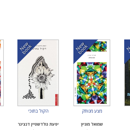
N
w
b
o
o
N
w
b
o
o
e
k
e
k
מצע מנותק
הקול בתוכי
שמואל מוניץ
יפעת גולדשטיין דנציגר