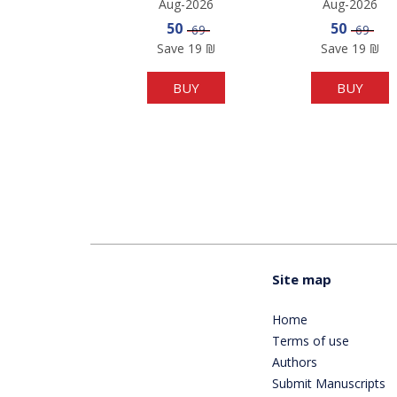
Aug-2026
Aug-2026
Sale price
Sale pric
50
50
Price
Price
69
69
Save
19
₪
Save
19
₪
BUY
BUY
Site map
Home
Terms of use
Authors
Submit Manuscripts