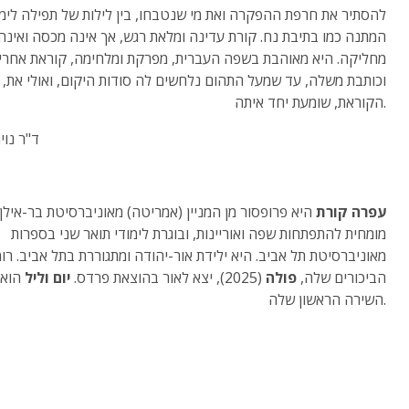
להסתיר את חרפת ההפקרה ואת מי שנטבחו, בין לילות של תפילה לימ
המתנה כמו בתיבת נח. קורת עדינה ומלאת רגש, אך אינה מכסה ואינה
מחליקה. היא מאוהבת בשפה העברית, מפרקת ומלחימה, קוראת אחרי
וכותבת משלה, עד שמעל התהום נלחשים לה סודות היקום, ואולי את,
הקוראת, שומעת יחד איתה.
ד"ר נוי
עפרה קורת
היא פרופסור מן המניין (אמריטה) מאוניברסיטת בר-אילן,
מומחית להתפתחות שפה ואוריינות, ובוגרת לימודי תואר שני בספרות
מאוניברסיטת תל אביב. היא ילידת אור-יהודה ומתגוררת בתל אביב. רומ
הביכורים שלה,
פולה
(2025), יצא לאור בהוצאת פרדס.
יום וליל
הוא 
השירה הראשון שלה.