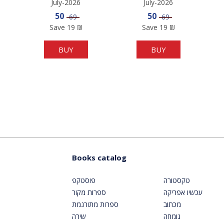
July-2026
July-2026
e
Sale price
Sale price
50
50
Price
Price
69
69
Save
19
₪
Save
19
₪
BUY
BUY
Books catalog
טקסטורה
פוסטקפ
עכשיו אפריקה
ספרות מקור
מכתוב
ספרות מתורגמת
גומחה
שירה