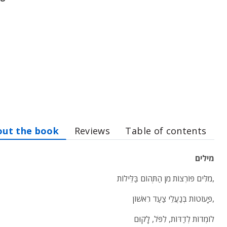
out the book
Reviews
Table of contents
מילים
מִלִּים פּוֹרְצוֹת מִן הַתְּהוֹם בַּלֵּילוֹת,
פָּעוֹטוֹת בְּנַעֲלֵי צַעַד רִאשׁוֹן,
לוֹמְדוֹת לְדַדּוֹת, לִפֹּל, לָקוּם