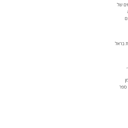
ים של
ם
ת בראל
ן
ספר