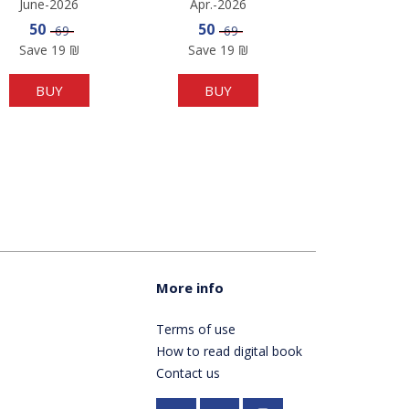
June-2026
Apr.-2026
Sale price
Sale price
50
50
Price
Price
69
69
Save
19
₪
Save
19
₪
BUY
BUY
More info
Terms of use
How to read digital book
Contact us