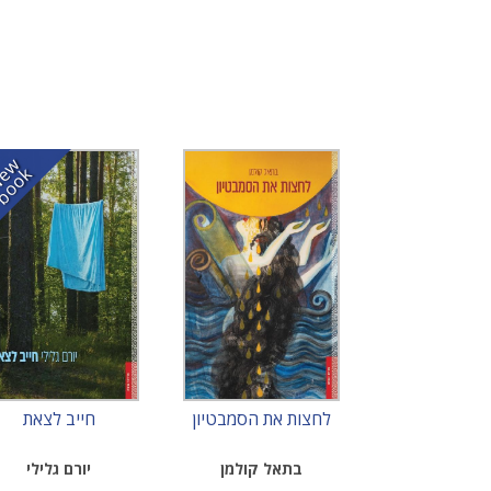
N
w
b
o
o
e
k
לחצות את הסמבטיון
חייב לצאת
בתאל קולמן
יורם גלילי