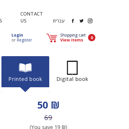
CONTACT
FACEBOOK
TWITTER
INSTAGRAM
עברית
US
S
Popup window (Can be closed by ESCAPE key)
Login
Shopping cart
Items in cart
0
Popup window (Can be closed by ESCAPE key)
or
Register
View items
Printed book
Digital book
Discount price
50 ₪
Price before discount
69
(You save
19
₪)