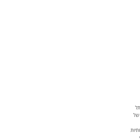
תל
 של
תיות