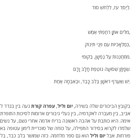
לְיַסֵּד עֹז, לִלְחֹשׁ סוֹד.
מִלִּים אִתָּן רִחַפְתִּי אֶמֶשׁ,
כְּמַלְאָכִיּוֹת עִם פְּנֵי תִּינוֹק,
מִתְחַנְּנוֹת עַל נַפְשָׁן, בְּקוּמִי.
שְׂפָתָן שְׁסוּעָה נוֹטֶפֶת חָלָב וָדָם.
יֵשׁ וְאֶעֱרֹף רֹאשָׁן בְּלֵב כָּבֵד, וּבְאִבְחָה אַחַת.
בקובץ הביכורים שלה בשירה,
יום וליל
,
עפרה קורת
נעה בין בגדד ל
אביב, בין מעברה לאקדמיה, בין נעלי גיבורים אדומות לסיכות התופרת
אימה. היא כותבת על אהבה ראשונה בריח אדמה אחרי גשם, על נשים
שלמדו לקרוא בסידור התפילה, על כוחה של סוכריית לימון עטופה באו
פורחות. אבל
יום וליל
הוא גם ספר מלחמה. כזה שמושר בלב כבד, בלי