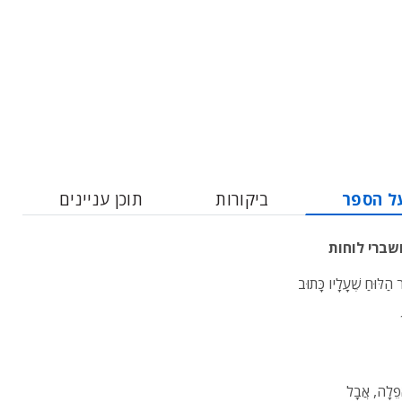
ל הספר
ביקורות
תוכן עניינים
שברי לוחות
 הַלּוּחַ שֶׁעָלָיו כָּתוּב
ֲפֵלָה, אֲבָל