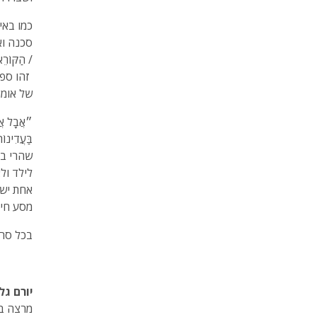
כמו באי
סכנה ואוצ
/ הַקּוֹ
זהו ספר
של אומץ
״אֲבָל אֲנִ
בַּעֲדִינוֹ
שהרי בב
לילד ול
אחת ישר
מסע חיי
בכל סרל
יורם גל
מרצה בנ