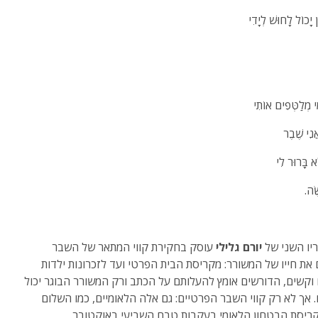
ן יָכוֹל לָחוּשׁ לְיָדִי
ִי מְלַטְּפִים אוֹתִי
נִי שֶׁבֶר
ֹּא בָּרוּר לִי
ֶה.
יו השני של
יורם גלילי
עוסק בחקירת קווי המתאר של השבר
 את חייו של המשורר: מקריסת הבית הפרטי ועד לזכרונות ילדות
וקשים, הדורשים אומץ להעלותם על הכתב ורק המשורר הבוגר יכול
 אך לא רק קווי השבר הפרטיים: גם אלה הלאומיים, כמו השלום
קריסת הבטחון הלאומי בעקבות טבח השביעי באוקטובר.