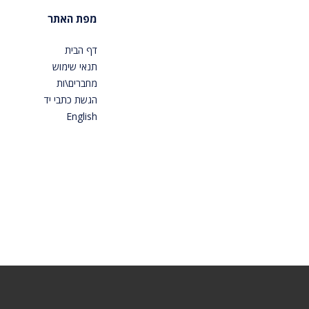
מפת האתר
דף הבית
תנאי שימוש
מחברים\ות
הגשת כתבי יד
English