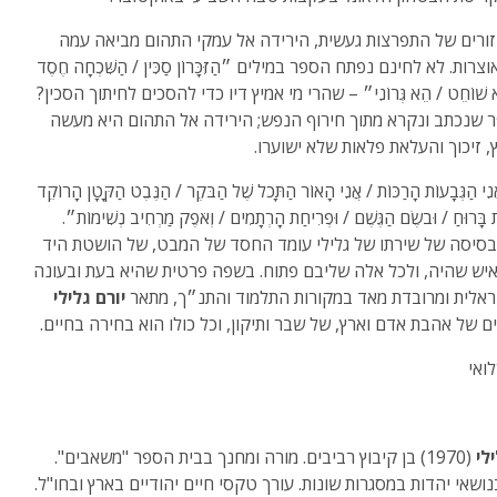
זורים של התפרצות געשית, הירידה אל עמקי התהום מביאה עמה
רות. לא לחינם נפתח הספר במילים ״הַזִּכָּרוֹן סַכִּין / הַשִּׁכְחָה חֶסֶד
רֵא שׁוֹחֵט / הֵא גְּרוֹנִי״ – שהרי מי אמיץ דיו כדי להסכים לחיתוך הסכין?
 שנכתב ונקרא מתוך חירוף הנפש; הירידה אל התהום היא מעשה
, זיכוך והעלאת פלאות שלא ישוערו.
י הַגְּבָעוֹת הָרַכּוֹת / אֲנִי הָאוֹר הַתָּכֹל שֶׁל הַבֹּקֶר / הַנֶּבֶט הַקָּטָן הָרוֹקֵד
ת בָּרוּחַ / וּבֹשֶׂם הַגֶּשֶׁם / וּפְרִיחַת הָרְתָמִים / וְאֹפֶק מַרְחִיב נְשִׁימוֹת״.
סיסה של שירתו של גלילי עומד החסד של המבט, של הושטת היד
איש שהיה, ולכל אלה שליבם פתוח. בשפה פרטית שהיא בעת ובעונה
אלית ומרובדת מאד במקורות התלמוד והתנ״ך, מתאר
יורם גלילי
ם של אהבת אדם וארץ, של שבר ותיקון, וכל כולו הוא בחירה בחיים.
ואי
ילי
(1970) בן קיבוץ רביבים. מורה ומחנך בבית הספר "משאבים".
ושאי יהדות במסגרות שונות. עורך טקסי חיים יהודיים בארץ ובחו"ל.