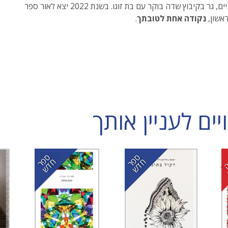
אב לשניים, גר בקיבוץ שדה בוקר עם בת זוגו. בשנת 2022 יצא לאור ספר
ראשון,
נקודה אחת לטובתך
.
ם לעניין אותך
ס
ר
ד
ס
ר
ד
פ
ח
ש
פ
ח
ש