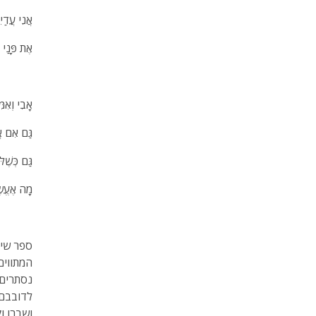
אֲנִי עֲדַיִ
אֶת פָּנַי
אָבִי וְאִמּ
גַּם אִם אֲ
גַּם כְּשֶׁל
מָה אֶעֱשׂ
ספר שיר
המתווים
נסתרים 
לדובבם.
ושברו ו