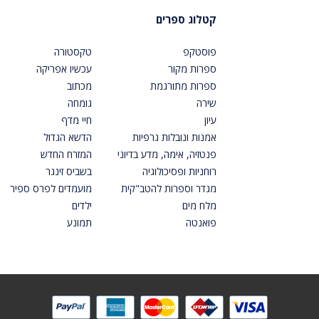
קטלוג ספרים
פוסטקפ
טקסטורה
ספרות מקור
עכשיו אפריקה
ספרות מתורגמת
מכתוב
שירה
גומחה
עיון
חיי מדף
אמנות ונובלות גרפיות
הדשא הגדול
פנטזיה, אימה, מדע בדיוני
המזרח החדש
רוחניות ופסיכולוגיה
בשביס זינגר
מגדר וספרות להטב"קית
מועמדים לפרס ספיר
מלח מים
ילדים
פואנטה
תמונע