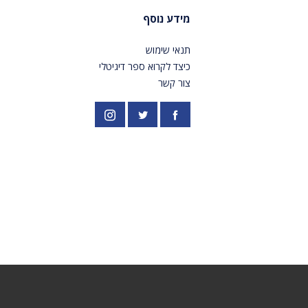
מידע נוסף
תנאי שימוש
כיצד לקרוא ספר דיגיטלי
צור קשר
פייסבוק
אינסטגרם
//twitter.com/PardesPublish