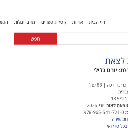
דף הבית
אודות
קטלוג ספרים
מחברים\ות
הגשת
חפש
 לצאת
\ת:
יורם גלילי
כריכה רכה | 88 עמ׳
רית
21*13
וצאה לאור:
יוני-2026
:
978-965-541-721-0
ת:
שירה
בכל סרלואי