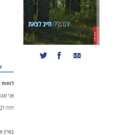
שיתוף באמצעות אימייל
שיתוף בפייסבוק
שיתוף בטוויטר
ע
לוחות ו
אֲנִי שֶׁבֶר
יִהְיֶה לְךָ
בָּאָרוֹן א