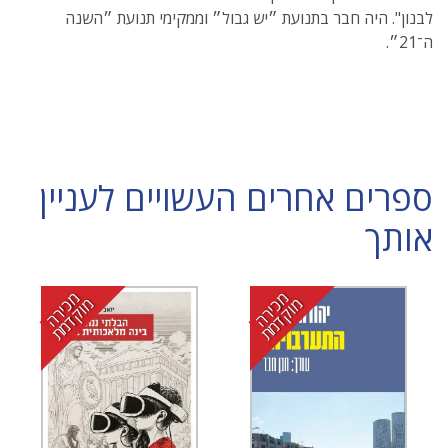
לבנון". היה חבר בתנועת ״יש גבול״ וממקימי תנועת ״השנה
ה־21״.
ספרים אחרים העשויים לעניין
אותך
מ
י
ר
ה
ו
ק
ד
מ
מ
י
ר
ה
ו
ק
ד
מ
כ
מ
ת
כ
מ
ת