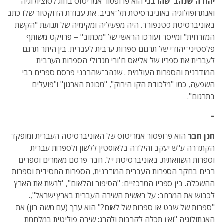
יהודה שנהב־שהרבני
הוא פרופסור אמריטוס בחוג לסוציולוגיה
ואנתרופולוגיה באוניברסיטת תל־אביב. את עבודת הדוקטור שלו כתב
באוניברסיטת סטנפורד. היה מפעיליה ומקימיה של תנועת "הקשת
המזרחית" ומייסד ועורכו הראשי של "מכתוב" – פרויקט משותף
פלסטיני־יהודי של תרגום ספרות ערבית לעברית. בין היתר תרגם
לעברית את ספריו של אליאס ח'ורי מגדולי הספרות הערבית
המודרנית והספרות העולמית . שנהב־שהרבני פרסם ספרים רבי
השפעה, כמו "מלכודת הקו הירוק", "מכונת הארגון" ו"פועלים
בתרגום".
=
חנן חבר
הוא פרופסור אמריטוס של האוניברסיטה העברית ומופקד
הקתדרה ע"ש יעקב והילדה בלאוסטין ללשון ולספרות עברית
וספרות השוואתית. באוניברסיטת ייל. חבר פרסם מאמרים וספרים
רבים בחקר הספרות העברית המודרנית, הספרות החסידית וספרות
ההשכלה. בין ספריו המרכזיים: "הסיפור והלאום", 'לרשת את הארץ
לכבוש את המרחב: על ראשית השירה העברית בארץ ישראל",.
"ספרות של שבט או ספרות של לאום?" הוא ערך (עם משה רון) את
האנתולוגיה "ואין תכלה לקרבות ולהרג: שירה פוליטית במלחמת