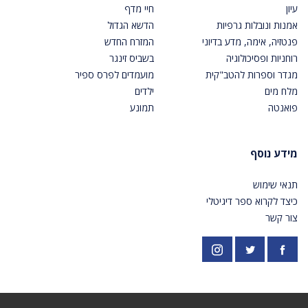
עיון
חיי מדף
אמנות ונובלות גרפיות
הדשא הגדול
פנטזיה, אימה, מדע בדיוני
המזרח החדש
רוחניות ופסיכולוגיה
בשביס זינגר
מגדר וספרות להטב"קית
מועמדים לפרס ספיר
מלח מים
ילדים
פואנטה
תמונע
מידע נוסף
תנאי שימוש
כיצד לקרוא ספר דיגיטלי
צור קשר
פייסבוק
אינסטגרם
https://twitter.com/PardesPublish