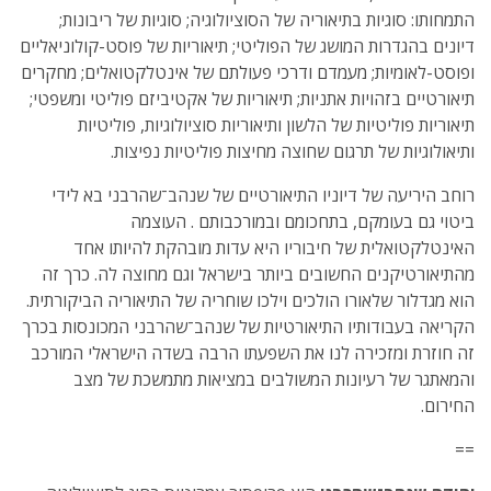
התמחותו: סוגיות בתיאוריה של הסוציולוגיה; סוגיות של ריבונות;
דיונים בהגדרות המושג של הפוליטי; תיאוריות של פוסט-קולוניאליים
ופוסט-לאומיות; מעמדם ודרכי פעולתם של אינטלקטואלים; מחקרים
תיאורטיים בזהויות אתניות; תיאוריות של אקטיביזם פוליטי ומשפטי;
תיאוריות פוליטיות של הלשון ותיאוריות סוציולוגיות, פוליטיות
ותיאולוגיות של תרגום שחוצה מחיצות פוליטיות נפיצות.
רוחב היריעה של דיוניו התיאורטיים של שנהב־שהרבני בא לידי
ביטוי גם בעומקם, בתחכומם ובמורכבותם . העוצמה
האינטלקטואלית של חיבוריו היא עדות מובהקת להיותו אחד
מהתיאורטיקנים החשובים ביותר בישראל וגם מחוצה לה. כרך זה
הוא מגדלור שלאורו הולכים וילכו שוחריה של התיאוריה הביקורתית.
הקריאה בעבודותיו התיאורטיות של שנהב־שהרבני המכונסות בכרך
זה חוזרת ומזכירה לנו את השפעתו הרבה בשדה הישראלי המורכב
והמאתגר של רעיונות המשולבים במציאות מתמשכת של מצב
החירום.
==