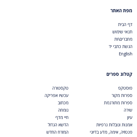
מפת האתר
דף הבית
תנאי שימוש
מחברים\ות
הגשת כתבי יד
English
קטלוג ספרים
פוסטקפ
טקסטורה
ספרות מקור
עכשיו אפריקה
ספרות מתורגמת
מכתוב
שירה
גומחה
עיון
חיי מדף
אמנות ונובלות גרפיות
הדשא הגדול
פנטזיה, אימה, מדע בדיוני
המזרח החדש