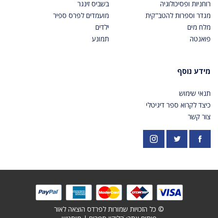
רוחניות ופסיכולוגיה
בשביס זינגר
מגדר וספרות להטב"קית
מועמדים לפרס ספיר
מלח מים
ילדים
פואנטה
תמונע
מידע נוסף
תנאי שימוש
כיצד לקרוא ספר דיגיטלי
צור קשר
פייסבוק
אינסטגרם
https://twitter.com/PardesPublish
© כל הזכויות שמורות לפרדס הוצאה לאור