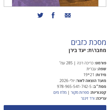
שיתוף באמצעות אימייל
שיתוף בפייסבוק
שיתוף בטוויטר
מסכת כזבים
מחבר\ת:
יעד בירן
פורמט:
כריכה רכה | 285 עמ׳
שפה:
עברית
מידות:
21*19
מועד הוצאה לאור:
יולי-2026
מסתֿ״ב:
978-965-541-742-5
קטגוריות:
ספרות מקור
|
מלח מים
עריכה:
ורד זינגר