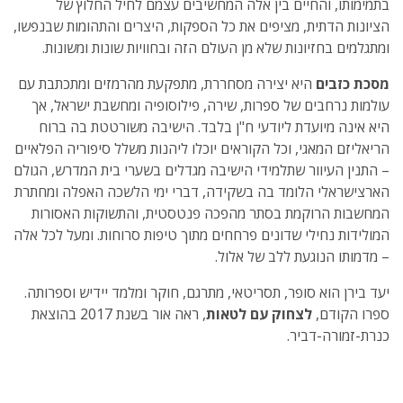
בתמימותו, והחיים בין אלה המחשיבים עצמם לחיל החלוץ של
הציונות הדתית, מציפים את כל הספקות, היצרים והתהומות שבנפשו,
ומתגלמים בחזיונות שלא מן העולם הזה ובחוויות שונות ומשונות.
מסכת כזבים
היא יצירה מסחררת, מתפקעת מהרמזים ומתכתבת עם
עולמות נרחבים של ספרות, שירה, פילוסופיה ומחשבת ישראל, אך
היא אינה מיועדת ליודעי ח"ן בלבד. הישיבה משורטטת בה ברוח
הריאליזם המאגי, וכל הקוראים יוכלו ליהנות משלל סיפוריה הפלאיים
– התנין העיוור שתלמידי הישיבה מגדלים בשערי בית המדרש, הגולם
הארצישראלי הלומד בה בשקידה, דברי ימי הלשכה האפלה ומחתרת
המחשבות הרוקמת בסתר מהפכה פנטסטית, והתשוקות האסורות
המולידות נחילי שדונים פרחחים מתוך טיפות סרוחות. ומעל לכל אלה
– מדמותו הנוגעת ללב של אלול.
יעד בירן הוא סופר, תסריטאי, מתרגם, חוקר ומלמד יידיש וספרותה.
ספרו הקודם,
לצחוק עם לטאות
, ראה אור בשנת 2017 בהוצאת
כנרת-זמורה-דביר.