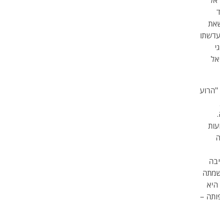
אל
ד
י לשאת
עדשתו
י
אל
"הרוע
עות
ה
יבה
שמתה
היא
ותה –