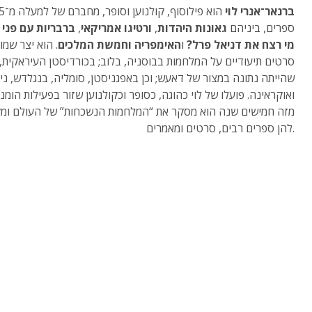
ברנאר־אנרי לוי
הוא פילוסוף, קולנו
ספרים, ביניהם
גאונות היהדות
,
ורטיגו אמריקאי
,
ברבריות עם פני
מי רצח את דניאל פרל?
ו
האימפריה וחמשת המלכים
. הוא יצר שמו
סרטים תיעודיים על המלחמות בבוסניה, בלוב; בכורדיסטן העיראקית,
שהייתה נתונה במצור של דאעש; וכן באפגניסטן, סומליה, בנגלדש, ני
ואוקראינה. פועלו של לוי כהוגה, כסופר וכקולנוען שזור בפעילות הומני
מזה חמישים שנה הוא מסקר את “המלחמות הנשכחות” של העולם ומ
להן ספרים רבים, סרטים ומאמרים.