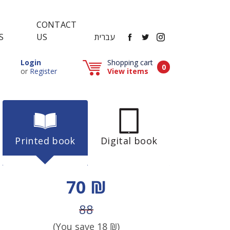
CONTACT
FACEBOOK
TWITTER
INSTAGRAM
עברית
US
S
Popup window (Can be closed by ESCAPE key)
Login
Shopping cart
Items in cart
0
Popup window (Can be closed by ESCAPE key)
or
Register
View items
Printed book
Digital book
Discount price
70 ₪
Price before discount
88
(You save
18
₪)