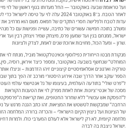
ישראל לבדה
היא מסה אישית, נוקבת ומטלטלת על בדידותה של ישר
ועל טראומת שבעה באוקטובר — החל מעדותו בגוף ראשון של לוי מיי
לאחר הטבח. ב־8 באוקטובר 2024 עלה לוי על טיסה לישראל כד
עדות לטבח ולפלישה חסרי התקדים של חמאס. משם הוא מרחיב את 
ומשלב בתוכה חמישה עשורים של כתיבה, עשייה ופגישות עם כל מנהיג
ישראל, ממנחם בגין ועד שמעון פרס, מיצחק שמיר ויצחק רבין ועד ארי
שרון – ומעל הכול, מחויבות ארוכת שנים לאמת, לצדק ולציונות.
מנקודת מבטו הייחודית כפילוסוף וכאינטלקטואל מוביל, מנתח לוי את 
המוחלט" שנחשף בשבעה באוקטובר, ומספר כיצד איראן, רוסיה, סין,
טורקיה וארגונים אסלאמיסטיים קיצוניים זיהו הזדמנות – וניצלו אותה.
הספר עוקב אחר הדרך שבה אירוע היסטורי מורכב זה הפך בתוך שבו
ל"פרט שולי" בתודעה העולמית, בעיצומו של גל אנטישמי עולמי העוט
מסכה של אנטי־ציונות. אחת לאחת מפרק לוי את הטענות הקוראות
ל"הפסקת אש עכשיו" ללא שחרור החטופים, ואת קריאות ה"פרספקט
הרחבה" שמבקשות לטשטש את המציאות. זהו כתב הגנה מרגש על נ
של הציונות ועל ניצוץ הקיום הישראלי – והכרזה ברורה: המלחמה הזו 
מלחמה קיומית, לא רק לישראל אלא לעולם המערבי כולו. ולמרות דחיפ
ישראל ניצבת בה לבדה.