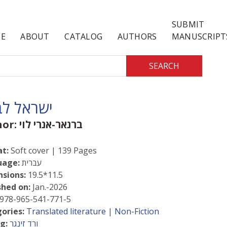
SUBMIT
E
ABOUT
CATALOG
AUTHORS
MANUSCRIPT
SEARCH
ישראל ל
ברנאר-אנרי לוי
hor:
t:
Soft cover | 139 Pages
עברית
uage:
sions:
19.5*11.5
shed on:
Jan.-2026
978-965-541-771-5
ories:
Translated literature
|
Non-Fiction
ורד זינגר
g: