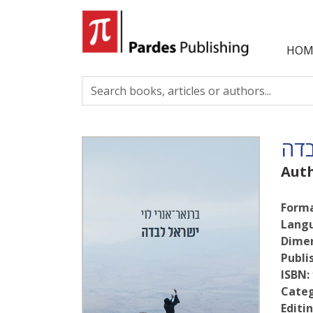
HOM
בדה
Aut
Forma
Lang
Dimen
Publi
ISBN:
Categ
Editin