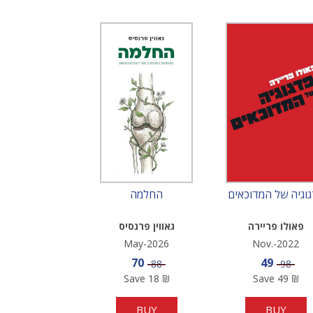
וגיה של המדוכאים
החלמה
פאולו פריירה
גאווין פרנסיס
May-2026
Nov.-2022
Sale price
Sale pric
70
49
Price
Price
88
98
Save
18
₪
Save
49
₪
BUY
BUY