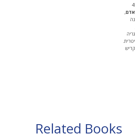
ען וסופר, מחברם של למעלה מ־45
 אדם
,
נה
גריה
טרית.
קדיש
Related Books