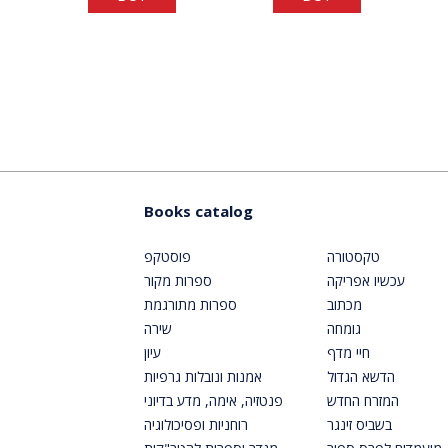
Books catalog
טקסטורה
פוסטקפ
עכשיו אפריקה
ספרות מקור
מכתוב
ספרות מתורגמת
גומחה
שירה
חיי מדף
עיון
הדשא הגדול
אמנות ונובלות גרפיות
המזרח החדש
פנטזיה, אימה, מדע בדיוני
בשביס זינגר
רוחניות ופסיכולוגיה