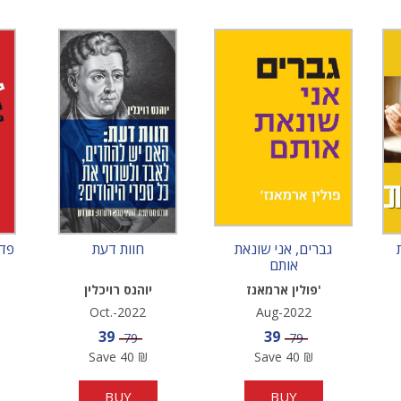
גברים, אני שונאת
חוות דעת
פדג
אותם
פולין ארמאנז'
יוהנס רויכלין
Oct.-2022
Aug-2022
e
Sale price
Sale price
39
39
Price
Price
79
79
Save
40
₪
Save
40
₪
BUY
BUY