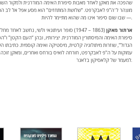
שהפכה את מאקן לאחד מאבות סיפורת האימה המודרנית ולמקור הש
מוצהר ל־ה"פ לאבקרפט. "שלושת המתחזים" הוא מסע אפל אל לב הת
— שבו שום סיפור אינו מה שהוא מתיימר להיות.
ארתור מאקן
(1863 – 1947) סופר ועיתונאי ולשי, נחשב לאחד מחל
סיפורת האימה והמיסתורין המודרנית. יצירותיו, ובהן “העם הקטן” ו"הפ
הגדול", שוזרות מיתולוגיה קלטית, מיסטיקה ואימה קוסמית. כתיבתו ה
עמוקות על ה"פ לאבקרפט, חורחה לואיס בורחס ואחרים, ומאקן זוכה 
למעמד של קלאסיקון בז’אנר.