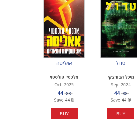
טרול
אאליטה
מיכל הבורצקי
אלכסיי טולסטוי
Oct.-2025
Sep.-2024
Sale price
Sale pric
44
44
Price
Price
88
88
Save
44
₪
Save
44
₪
BUY
BUY