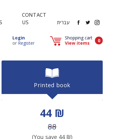
CONTACT
FACEBOOK
TWITTER
INSTAGRAM
עברית
US
S
Popup window (Can be closed by ESCAPE key)
Login
Shopping cart
Items in cart
0
Popup window (Can be closed by ESCAPE key)
or
Register
View items
Printed book
Discount price
44 ₪
Price before discount
88
(You save
44
₪)