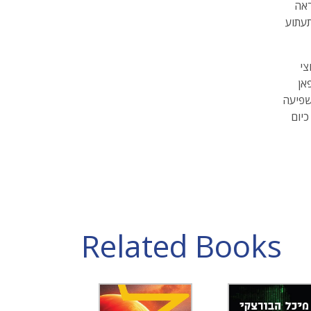
ראה
עתוע
וצי
אן
שפיעה
כיום
Related Books