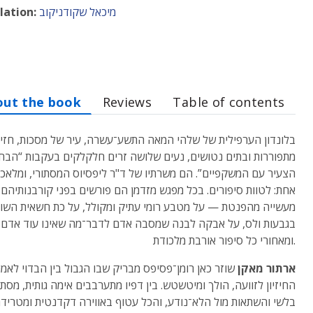
מיכאל שקודניקוב
lation:
out the book
Reviews
Table of contents
בלונדון הערפילית של שלהי המאה התשע־עשרה, עיר של מסכות, חזי
מתפוררות ובתים נטושים, נעים שלושה זרים חלקלקים בעקבות “הבח
הצעיר עם המשקפיים”. הם משרתיו של ד"ר ליפסיוס המסתורי, ומלאכ
אחת: לטוות סיפורים. בכל מפגש מזדמן הם פורשים בפני קורבנותיהם
מעשייה מהפנטת — על מטבע רומי עתיק ומקולל, על כת חשאית השו
בגבעות ולס, על אבקה לבנה שמסבה אדם לדבר־מה שאינו עוד אדם
ומאחורי כל סיפור אורבת מלכודת.
ארתור מאקן
שוזר כאן רומן־פסיפס מבריק שבו הגבול בין הבדוי לאמית
החיזיון לזוועה, הולך ומיטשטש. בין דפיו מתערבבים אימה גותית, מסתו
בלשי והשתאות מול הלא־נודע, והכל עטוף באווירה דקדנטית ומטריד