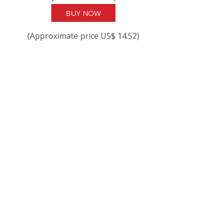
BUY NOW
(Approximate price US$ 14.52)