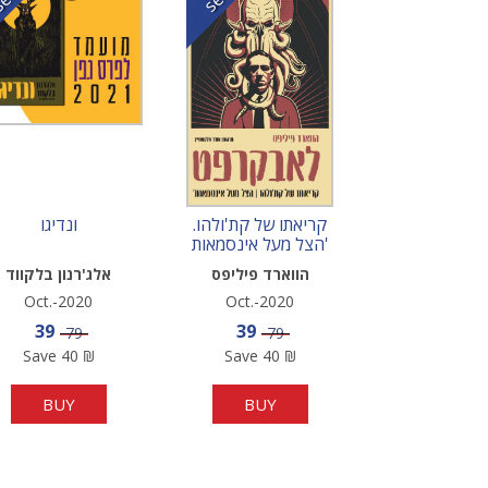
קריאתו של קת'ולהו.
ונדיגו
הצל מעל אינסמאות'
הווארד פיליפס
אלג'רנון בלקווד
לאבקרפט
Oct.-2020
Oct.-2020
Sale price
Sale price
39
39
Price
Price
79
79
Save
40
₪
Save
40
₪
BUY
BUY