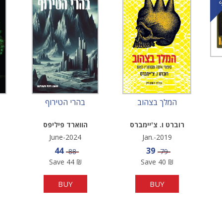
המלך בצהוב
בהרי הטירוף
רוברט ו. צ'יימברס
הווארד פיליפס
לאבקרפט
June-2024
Jan.-2019
e
Sale price
Sale price
44
39
Price
Price
88
79
Save
44
₪
Save
40
₪
BUY
BUY