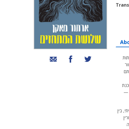
Trans
Ab
תות
שיתוף בטוויטר
שיתוף בפייסבוק
שיתוף באמצעות אימייל
ור
תם
כנת
 —
י, בין
רין
ה