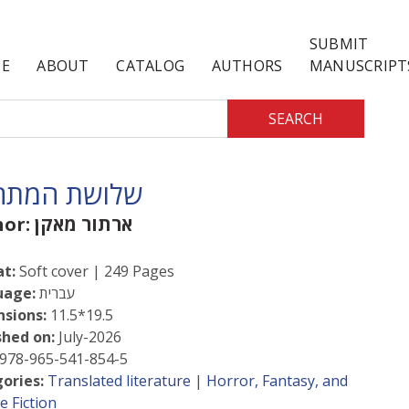
SUBMIT
E
ABOUT
CATALOG
AUTHORS
MANUSCRIPT
SEARCH
שלושת המתחז
ארתור מאקן
hor:
t:
Soft cover | 249 Pages
עברית
uage:
sions:
11.5*19.5
shed on:
July-2026
978-965-541-854-5
ories:
Translated literature
|
Horror, Fantasy, and
e Fiction