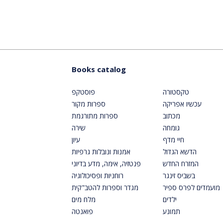
Books catalog
טקסטורה
פוסטקפ
עכשיו אפריקה
ספרות מקור
מכתוב
ספרות מתורגמת
גומחה
שירה
חיי מדף
עיון
הדשא הגדול
אמנות ונובלות גרפיות
המזרח החדש
פנטזיה, אימה, מדע בדיוני
בשביס זינגר
רוחניות ופסיכולוגיה
מועמדים לפרס ספיר
מגדר וספרות להטב"קית
ילדים
מלח מים
תמונע
פואנטה