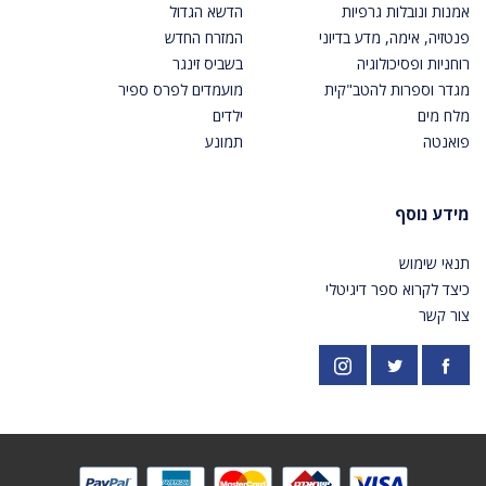
אמנות ונובלות גרפיות
הדשא הגדול
פנטזיה, אימה, מדע בדיוני
המזרח החדש
רוחניות ופסיכולוגיה
בשביס זינגר
מגדר וספרות להטב"קית
מועמדים לפרס ספיר
מלח מים
ילדים
פואנטה
תמונע
מידע נוסף
תנאי שימוש
כיצד לקרוא ספר דיגיטלי
צור קשר
פייסבוק
אינסטגרם
https://twitter.com/PardesPublish