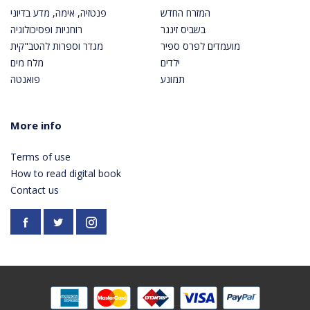
המזרח החדש
פנטזיה, אימה, מדע בדיוני
בשביס זינגר
רוחניות ופסיכולוגיה
מועמדים לפרס ספיר
מגדר וספרות להטב"קית
ילדים
מלח מים
תמונע
פואנטה
More info
Terms of use
How to read digital book
Contact us
Facebook
https://twitter.com/PardesPublish
Instagram