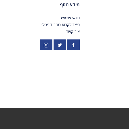
מידע נוסף
תנאי שימוש
כיצד לקרוא ספר דיגיטלי
צור קשר
פייסבוק
אינסטגרם
//twitter.com/PardesPublish