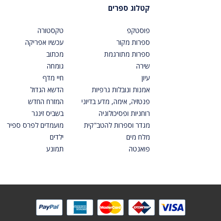
קטלוג ספרים
פוסטקפ
טקסטורה
ספרות מקור
עכשיו אפריקה
ספרות מתורגמת
מכתוב
שירה
גומחה
עיון
חיי מדף
אמנות ונובלות גרפיות
הדשא הגדול
פנטזיה, אימה, מדע בדיוני
המזרח החדש
רוחניות ופסיכולוגיה
בשביס זינגר
מגדר וספרות להטב"קית
מועמדים לפרס ספיר
מלח מים
ילדים
פואנטה
תמונע