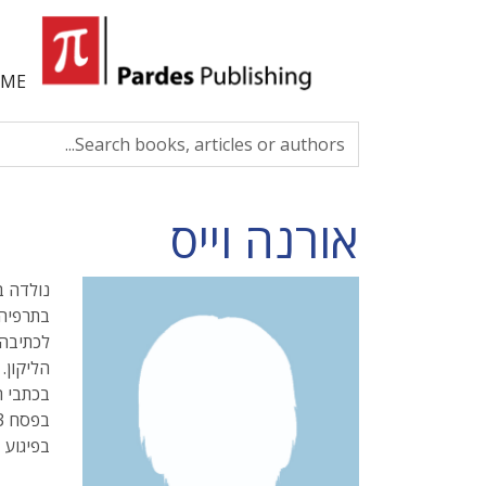
ME
אורנה וייס
נולדה ב
בתרפיה 
לכתיבה 
בכתבי ה
בפיגוע במ