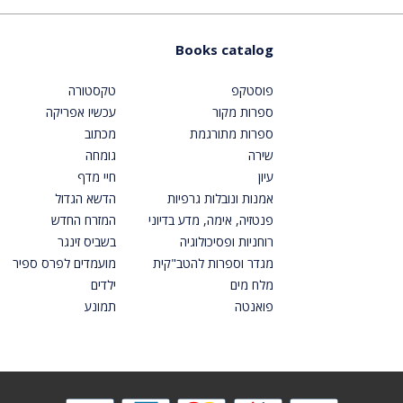
Books catalog
פוסטקפ
טקסטורה
ספרות מקור
עכשיו אפריקה
ספרות מתורגמת
מכתוב
שירה
גומחה
עיון
חיי מדף
אמנות ונובלות גרפיות
הדשא הגדול
פנטזיה, אימה, מדע בדיוני
המזרח החדש
רוחניות ופסיכולוגיה
בשביס זינגר
מגדר וספרות להטב"קית
מועמדים לפרס ספיר
מלח מים
ילדים
פואנטה
תמונע