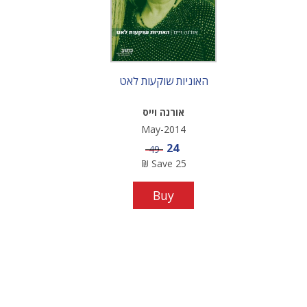
האוניות שוקעות לאט
אורנה וייס
May-2014
Sale price
24
Price
49
₪
Save
25
Buy