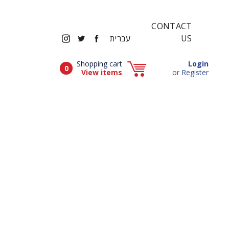
CONTACT
INSTAGRAM
TWITTER
FACEBOOK
US
עברית
Popup window (Can be closed by ESCAPE key)
Shopping cart
Login
Items in cart
0
Popup window (Can be closed by ESCAPE key)
View items
or
Register