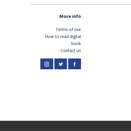
More info
Terms of use
How to read digital
book
Contact us
//twitter.com/PardesPublish
Instagram
Facebook