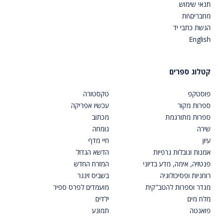
תנאי שימוש
מחברים\ות
הגשת כתבי יד
English
קטלוג ספרים
פוסטקפ
טקסטורה
ספרות מקור
עכשיו אפריקה
ספרות מתורגמת
מכתוב
שירה
גומחה
עיון
חיי מדף
אמנות ונובלות גרפיות
הדשא הגדול
פנטזיה, אימה, מדע בדיוני
המזרח החדש
רוחניות ופסיכולוגיה
בשביס זינגר
מגדר וספרות להטב"קית
מועמדים לפרס ספיר
מלח מים
ילדים
פואנטה
תמונע