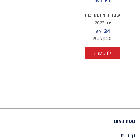
כופר לאור
עובדיה איתמר כהן
ינו'-2025
מחיר מבצע
34
מחיר
69
חסכון
35
₪
לרכישה
מפת האתר
דף הבית