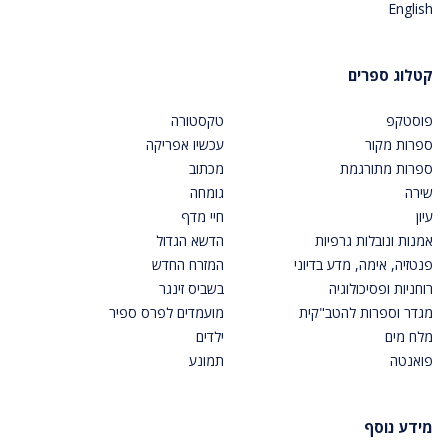
English
קטלוג ספרים
פוסטקפ
טקסטורה
ספרות מקור
עכשיו אפריקה
ספרות מתורגמת
מכתוב
שירה
גומחה
עיון
חיי מדף
אמנות ונובלות גרפיות
הדשא הגדול
פנטזיה, אימה, מדע בדיוני
המזרח החדש
רוחניות ופסיכולוגיה
בשביס זינגר
מגדר וספרות להטב"קית
מועמדים לפרס ספיר
מלח מים
ילדים
פואנטה
תמונע
מידע נוסף