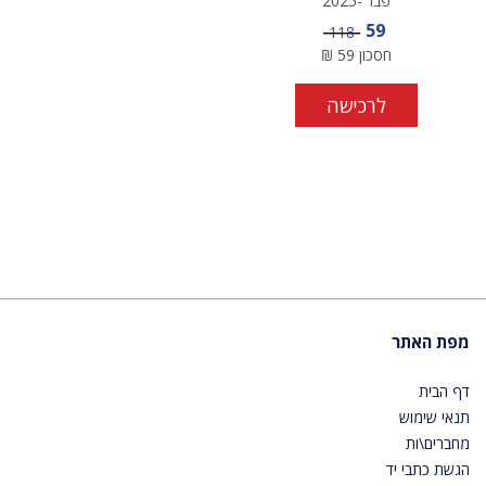
פבר'-2025
מחיר מבצע
59
מחיר
118
חסכון
59
₪
לרכישה
מפת האתר
דף הבית
תנאי שימוש
מחברים\ות
הגשת כתבי יד