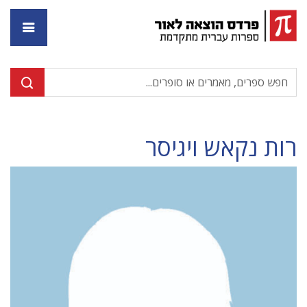
דף ה
רות נקאש ויגיסר