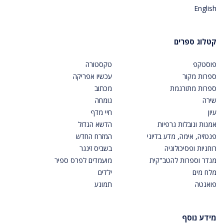
English
קטלוג ספרים
פוסטקפ
טקסטורה
ספרות מקור
עכשיו אפריקה
ספרות מתורגמת
מכתוב
שירה
גומחה
עיון
חיי מדף
אמנות ונובלות גרפיות
הדשא הגדול
פנטזיה, אימה, מדע בדיוני
המזרח החדש
רוחניות ופסיכולוגיה
בשביס זינגר
מגדר וספרות להטב"קית
מועמדים לפרס ספיר
מלח מים
ילדים
פואנטה
תמונע
מידע נוסף