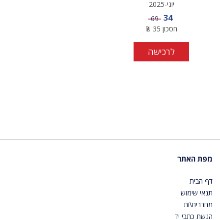
יוני-2025
מחיר מבצע
34
מחיר
69
חסכון
35
₪
לרכישה
מפת האתר
דף הבית
תנאי שימוש
מחברים\ות
הגשת כתבי יד