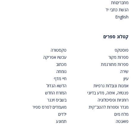
מחברים\ות
הגשת כתבי יד
English
קטלוג ספרים
פוסטקפ
טקסטורה
ספרות מקור
עכשיו אפריקה
ספרות מתורגמת
מכתוב
שירה
גומחה
עיון
חיי מדף
אמנות ונובלות גרפיות
הדשא הגדול
פנטזיה, אימה, מדע בדיוני
המזרח החדש
רוחניות ופסיכולוגיה
בשביס זינגר
מגדר וספרות להטב"קית
מועמדים לפרס ספיר
מלח מים
ילדים
פואנטה
תמונע