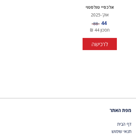
אלכסיי טולסטוי
אוק'-2025
מחיר מבצע
44
מחיר
88
חסכון
44
₪
לרכישה
מפת האתר
דף הבית
תנאי שימוש