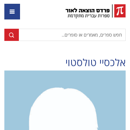
דף ה
אלכסיי טולסטוי