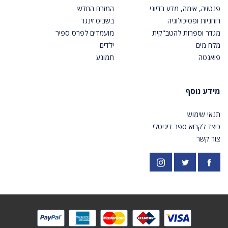
פנטזיה, אימה, מדע בדיוני
המזרח החדש
רוחניות ופסיכולוגיה
בשביס זינגר
מגדר וספרות להטב"קית
מועמדים לפרס ספיר
מלח מים
ילדים
פואנטה
תמונע
מידע נוסף
תנאי שימוש
כיצד לקרוא ספר דיגיטלי
צור קשר
פייסבוק
אינסטגרם
https://twitter.com/PardesPublish