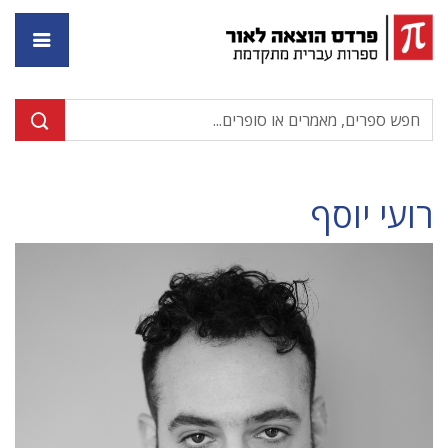
דף ה
רועי יוסף