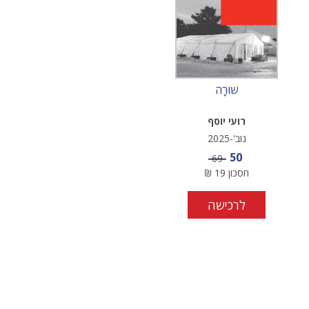
שׁוּרָה
רועי יוסף
נוב'-2025
מחיר מבצע
50
מחיר
69
חסכון
19
₪
לרכישה