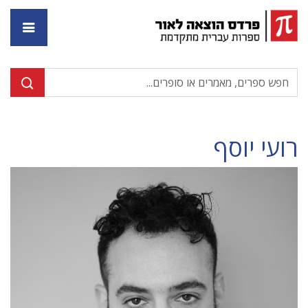
דף ה
רועי יוסף