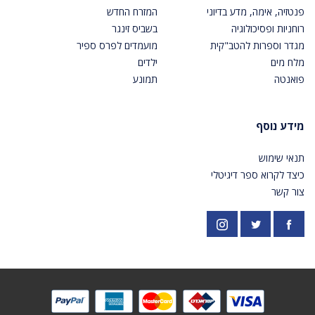
פנטזיה, אימה, מדע בדיוני
המזרח החדש
רוחניות ופסיכולוגיה
בשביס זינגר
מגדר וספרות להטב"קית
מועמדים לפרס ספיר
מלח מים
ילדים
פואנטה
תמונע
מידע נוסף
תנאי שימוש
כיצד לקרוא ספר דיגיטלי
צור קשר
פייסבוק
אינסטגרם
https://twitter.com/PardesPublish