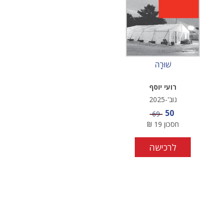
שׁוּרָה
רועי יוסף
נוב'-2025
מחיר מבצע
50
מחיר
69
חסכון
19
₪
לרכישה