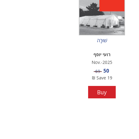
שׁוּרָה
רועי יוסף
Nov.-2025
Sale price
50
Price
69
₪
Save
19
Buy