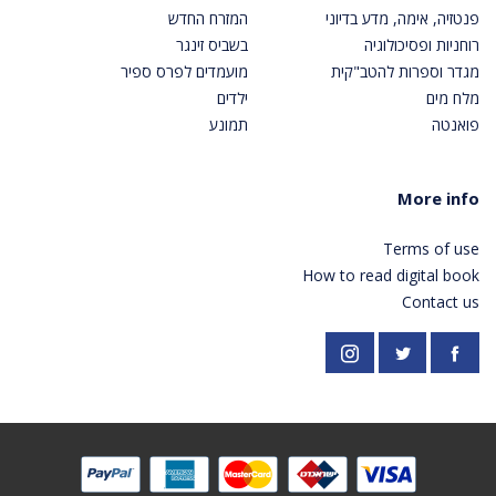
פנטזיה, אימה, מדע בדיוני
המזרח החדש
רוחניות ופסיכולוגיה
בשביס זינגר
מגדר וספרות להטב"קית
מועמדים לפרס ספיר
מלח מים
ילדים
פואנטה
תמונע
More info
Terms of use
How to read digital book
Contact us
https://twitter.com/PardesPublish
Instagram
Facebook