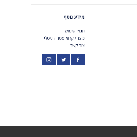
מידע נוסף
תנאי שימוש
כיצד לקרוא ספר דיגיטלי
צור קשר
פייסבוק
אינסטגרם
//twitter.com/PardesPublish