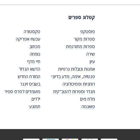
קטלוג ספרים
פוסטקפ
טקסטורה
ספרות מקור
עכשיו אפריקה
ספרות מתורגמת
מכתוב
שירה
גומחה
עיון
חיי מדף
אמנות ונובלות גרפיות
הדשא הגדול
פנטזיה, אימה, מדע בדיוני
המזרח החדש
רוחניות ופסיכולוגיה
בשביס זינגר
מגדר וספרות להטב"קית
מועמדים לפרס ספיר
מלח מים
ילדים
פואנטה
תמונע