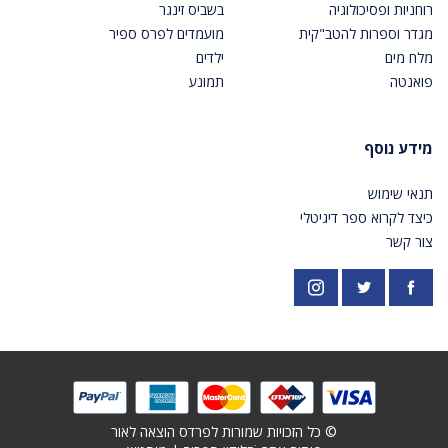
רוחניות ופסיכולוגיה
בשביס זינגר
מגדר וספרות להטב"קית
מועמדים לפרס ספיר
מלח מים
ילדים
פואנטה
תמונע
מידע נוסף
תנאי שימוש
כיצד לקרוא ספר דיגיטלי
צור קשר
פייסבוק
אינסטגרם
https://twitter.com/PardesPublish
© כל הזכויות שמורות לפרדס הוצאה לאור