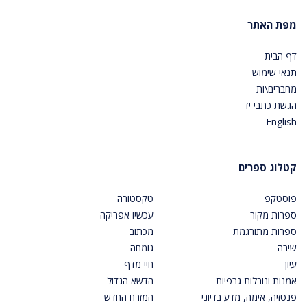
מפת האתר
דף הבית
תנאי שימוש
מחברים\ות
הגשת כתבי יד
English
קטלוג ספרים
פוסטקפ
טקסטורה
ספרות מקור
עכשיו אפריקה
ספרות מתורגמת
מכתוב
שירה
גומחה
עיון
חיי מדף
אמנות ונובלות גרפיות
הדשא הגדול
פנטזיה, אימה, מדע בדיוני
המזרח החדש