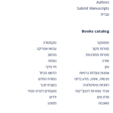
Authors
Submit Manuscripts
עברית
Books catalog
פוסטקפ
טקסטורה
ספרות מקור
עכשיו אפריקה
ספרות מתורגמת
מכתוב
שירה
גומחה
עיון
חיי מדף
אמנות ונובלות גרפיות
הדשא הגדול
פנטזיה, אימה, מדע בדיוני
המזרח החדש
רוחניות ופסיכולוגיה
בשביס זינגר
מגדר וספרות להטב"קית
מועמדים לפרס ספיר
מלח מים
ילדים
פואנטה
תמונע