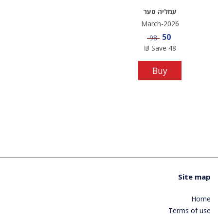
עמליה סער
March-2026
Sale price
50
Price
98
₪
Save
48
Buy
Site map
Home
Terms of use