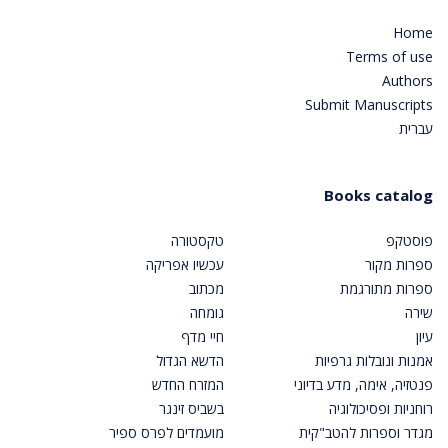
Home
Terms of use
Authors
Submit Manuscripts
עברית
Books catalog
פוסטקפ
טקסטורה
ספרות מקור
עכשיו אפריקה
ספרות מתורגמת
מכתוב
שירה
גומחה
עיון
חיי מדף
אמנות ונובלות גרפיות
הדשא הגדול
פנטזיה, אימה, מדע בדיוני
המזרח החדש
רוחניות ופסיכולוגיה
בשביס זינגר
מגדר וספרות להטב"קית
מועמדים לפרס ספיר