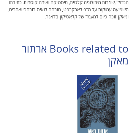
הגדול",שוזרות מיתולוגיה קלטית, מיסטיקה ואימה קוסמית. כתיבתו
השפיעה עמוקות על ה"פ לאבקרפט, חורחה לואיס בורחס ואחרים,
ומאקן זוכה כיום למעמד של קלאסיקון בז’אנר.
Books related to ארתור
מאקן
N
w
b
o
o
e
k