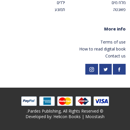
מלח מים
ילדים
פואנטה
תמונע
More info
Terms of use
How to read digital book
Contact us
https://twitter.com/PardesPublish
Instagram
Facebook
© Pardes Publishing, All Rights Reserved.
Developed by: ׁ
Helicon Books
|
Moostash